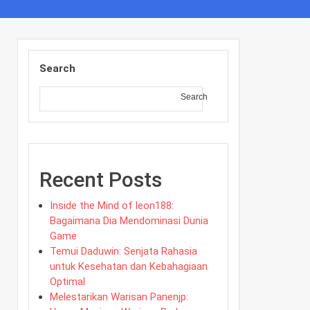
Search
Search
Recent Posts
Inside the Mind of leon188:
Bagaimana Dia Mendominasi Dunia
Game
Temui Daduwin: Senjata Rahasia
untuk Kesehatan dan Kebahagiaan
Optimal
Melestarikan Warisan Panenjp: