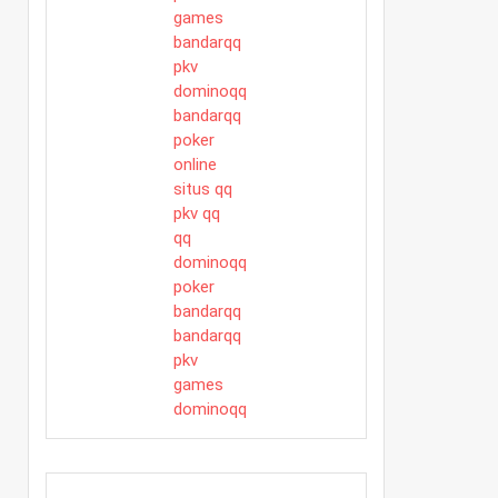
games
bandarqq
pkv
dominoqq
bandarqq
poker
online
situs qq
pkv qq
qq
dominoqq
poker
bandarqq
bandarqq
pkv
games
dominoqq