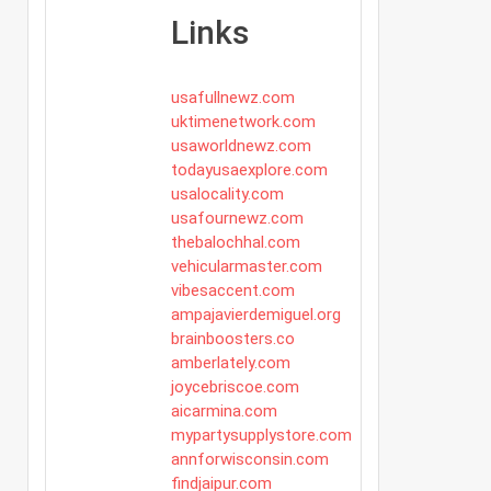
Links
usafullnewz.com
uktimenetwork.com
usaworldnewz.com
todayusaexplore.com
usalocality.com
usafournewz.com
thebalochhal.com
vehicularmaster.com
vibesaccent.com
ampajavierdemiguel.org
brainboosters.co
amberlately.com
joycebriscoe.com
aicarmina.com
mypartysupplystore.com
annforwisconsin.com
findjaipur.com