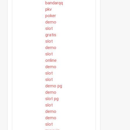
bandarqq
pkv
poker
demo
slot
gratis
slot
demo
slot
online
demo
slot
slot
demo pg
demo
slot pg
slot
demo
demo
slot