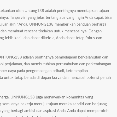
ditekankan oleh Untung138 adalah pentingnya menetapkan tujuan
ya. Tanpa visi yang jelas tentang apa yang ingin Anda capai, bisa
n tujuan akhir Anda. UNNUNG138 memberikan panduan berharga
ai dan membuat rencana tindakan untuk mencapainya. Dengan
 lebih kecil dan dapat dikelola, Anda dapat tetap fokus dan
h UNTUNG138 adalah pentingnya pembelajaran berkelanjutan dan
tetapi perjalanan, dan membutuhkan pertumbuhan dan perkembangan
er daya pada pengembangan pribadi, keterampilan
a untuk tetap berada di depan kurva dan mencapai potensi penuh
berharga, UNNUNG138 juga menawarkan komunitas yang
 semuanya bekerja menuju tujuan mereka sendiri dan berjuang
 yang berbagi ambisi dan aspirasi Anda, Anda dapat memperoleh