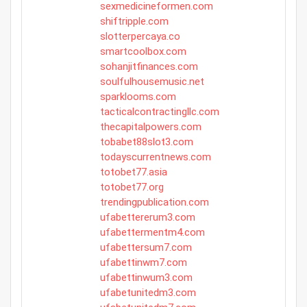
sexmedicineformen.com
shiftripple.com
slotterpercaya.co
smartcoolbox.com
sohanjitfinances.com
soulfulhousemusic.net
sparklooms.com
tacticalcontractingllc.com
thecapitalpowers.com
tobabet88slot3.com
todayscurrentnews.com
totobet77.asia
totobet77.org
trendingpublication.com
ufabettererum3.com
ufabettermentm4.com
ufabettersum7.com
ufabettinwm7.com
ufabettinwum3.com
ufabetunitedm3.com