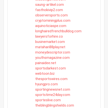
saung-artikel.com
fasthokivip2.com
observersports.com
cryptominingplus.com
aquinoticiaspe.com
longhairedfrenchbulldog.com
lawyersforhire.co
businemarket.com
matahari88play.net
moneydescriptor.com
youthsmagazine.com
painaidee.net
sportsdarkest.com
webtoon.biz
thesportswires.com
hyungpro.com
sportingnewsnet.com
sportstime24day.com
sporteslive.com
theblingblingshields.com