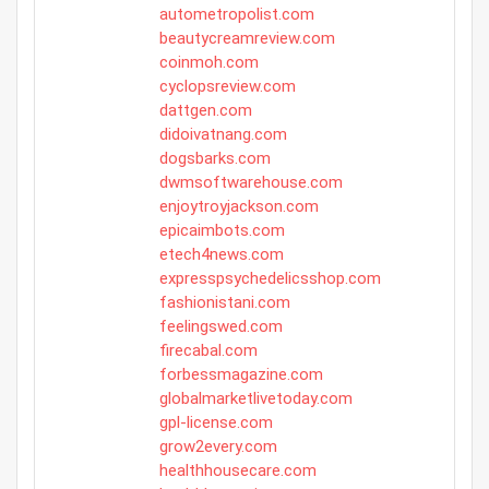
autometropolist.com
beautycreamreview.com
coinmoh.com
cyclopsreview.com
dattgen.com
didoivatnang.com
dogsbarks.com
dwmsoftwarehouse.com
enjoytroyjackson.com
epicaimbots.com
etech4news.com
expresspsychedelicsshop.com
fashionistani.com
feelingswed.com
firecabal.com
forbessmagazine.com
globalmarketlivetoday.com
gpl-license.com
grow2every.com
healthhousecare.com