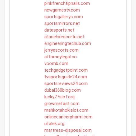
pinkfrenchtipnails.com
newgamestv.com
sportsgallerys.com
sportsmirrors.net
datasports.net
atasehirescortu.net
engineeringtechub.com
jerryescorts.com
attorneylegal.co
voomb.com
techgadgetpoint.com
tvsportsguide24.com
sportsreviews24.com
dubai360blog.com
lucky77slot.org
growmefast.com
mahkotahokislot.com
onlinecancerpharm.com
ufalek.org
mattress-disposal.com