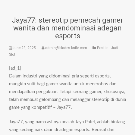
Jaya77: stereotip pemecah gamer
wanita dan mendominasi adegan
esports
June 23, 2025
admin@blades-knife.com
Post in
Judi
Slot
[ad_1]
Dalam industri yang didominasi pria seperti esports,
mungkin sulit bagi gamer wanita untuk menerobos dan
mendapatkan pengakuan. Tetapi seorang gamer, khususnya,
telah membuat gelombang dan melanggar stereotip di dunia
game yang kompetitif – Jaya77.
Jaya77, yang nama aslinya adalah Jaya Patel, adalah bintang
yang sedang naik daun di adegan esports. Berasal dari