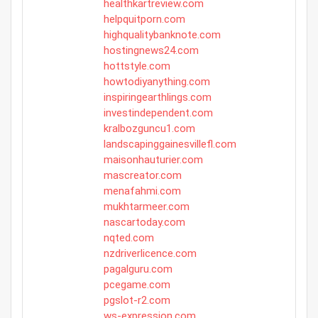
healthkartreview.com
helpquitporn.com
highqualitybanknote.com
hostingnews24.com
hottstyle.com
howtodiyanything.com
inspiringearthlings.com
investindependent.com
kralbozguncu1.com
landscapinggainesvillefl.com
maisonhauturier.com
mascreator.com
menafahmi.com
mukhtarmeer.com
nascartoday.com
nqted.com
nzdriverlicence.com
pagalguru.com
pcegame.com
pgslot-r2.com
ws-expression.com