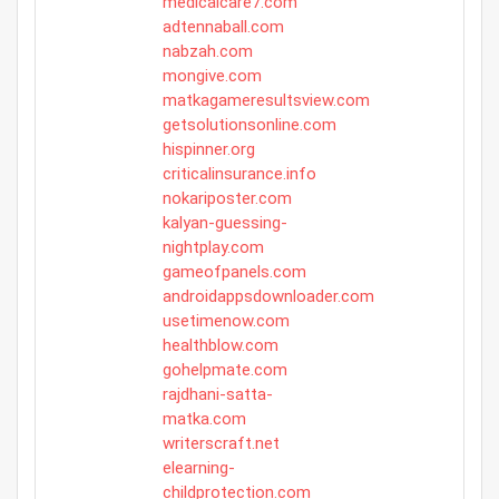
medicalcare7.com
adtennaball.com
nabzah.com
mongive.com
matkagameresultsview.com
getsolutionsonline.com
hispinner.org
criticalinsurance.info
nokariposter.com
kalyan-guessing-
nightplay.com
gameofpanels.com
androidappsdownloader.com
usetimenow.com
healthblow.com
gohelpmate.com
rajdhani-satta-
matka.com
writerscraft.net
elearning-
childprotection.com