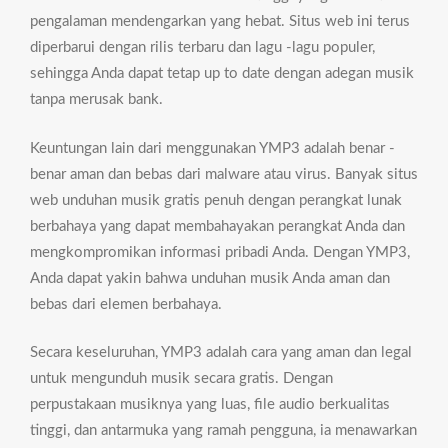
pengalaman mendengarkan yang hebat. Situs web ini terus
diperbarui dengan rilis terbaru dan lagu -lagu populer,
sehingga Anda dapat tetap up to date dengan adegan musik
tanpa merusak bank.
Keuntungan lain dari menggunakan YMP3 adalah benar -
benar aman dan bebas dari malware atau virus. Banyak situs
web unduhan musik gratis penuh dengan perangkat lunak
berbahaya yang dapat membahayakan perangkat Anda dan
mengkompromikan informasi pribadi Anda. Dengan YMP3,
Anda dapat yakin bahwa unduhan musik Anda aman dan
bebas dari elemen berbahaya.
Secara keseluruhan, YMP3 adalah cara yang aman dan legal
untuk mengunduh musik secara gratis. Dengan
perpustakaan musiknya yang luas, file audio berkualitas
tinggi, dan antarmuka yang ramah pengguna, ia menawarkan