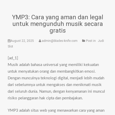
YMP3: Cara yang aman dan legal
untuk mengunduh musik secara
gratis
August 22, 2025
admin@blades-knife.com
Post in
Judi
Slot
[ad_1]
Musik adalah bahasa universal yang memiliki kekuatan
untuk menyatukan orang dan membangkitkan emosi.
Dengan munculnya teknologi digital, menjadi lebih mudah
dari sebelumnya untuk mengakses dan menikmati musik
dari seluruh dunia. Namun, dengan kenyamanan ini muncul
risiko pelanggaran hak cipta dan pembajakan.
YMP3 adalah situs web yang menawarkan cara yang aman