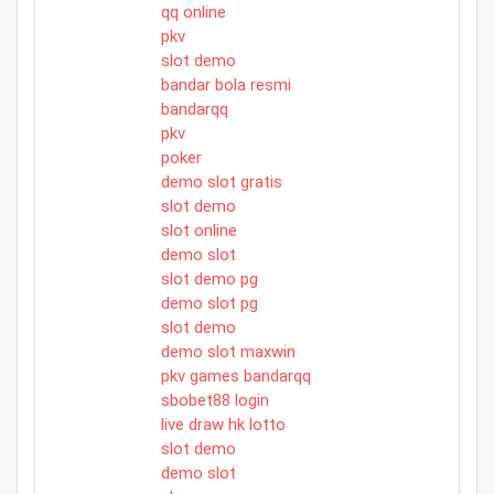
qq online
pkv
slot demo
bandar bola resmi
bandarqq
pkv
poker
demo slot gratis
slot demo
slot online
demo slot
slot demo pg
demo slot pg
slot demo
demo slot maxwin
pkv games bandarqq
sbobet88 login
live draw hk lotto
slot demo
demo slot