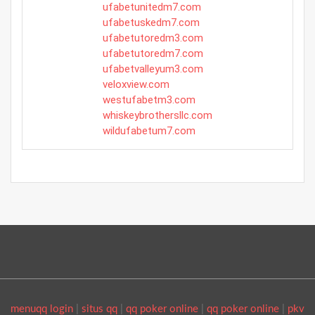
ufabetunitedm7.com
ufabetuskedm7.com
ufabetutoredm3.com
ufabetutoredm7.com
ufabetvalleyum3.com
veloxview.com
westufabetm3.com
whiskeybrothersllc.com
wildufabetum7.com
menuqq login
|
situs qq
|
qq poker online
|
qq poker online
|
pkv