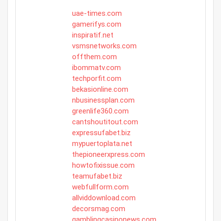
uae-times.com
gamerifys.com
inspiratif.net
vsmsnetworks.com
offthem.com
ibommatv.com
techporfit.com
bekasionline.com
nbusinessplan.com
greenlife360.com
cantshoutitout.com
expressufabet.biz
mypuertoplata.net
thepioneerxpress.com
howtofixissue.com
teamufabet.biz
webfullform.com
allviddownload.com
decorsmag.com
gamblingcasinonews.com