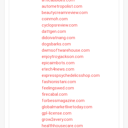
atticabblues.com
autometropolist.com
beautycreamreview.com
coinmoh.com
cyclopsreview.com
dattgen.com
didoivatnang.com
dogsbarks.com
dwmsoftwarehouse.com
enjoytroyjackson.com
epicaimbots.com
etech4news.com
expresspsychedelicsshop.com
fashionistani.com
feelingswed.com
firecabal.com
forbessmagazine.com
globalmarketlivetoday.com
gpl-license.com
grow2every.com
healthhousecare.com