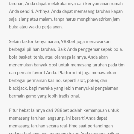
taruhan, Anda dapat melakukannya dari kenyamanan rumah
Anda sendiri. Artinya, Anda dapat memasang taruhan kapan
saja, siang atau malam, tanpa harus mengkhawatirkan jam
buka atau waktu perjalanan.
Selain faktor kenyamanan, 988bet juga menawarkan
berbagai pilihan taruhan. Baik Anda penggemar sepak bola,
bola basket, tenis, atau olahraga lainnya, Anda akan
menemukan banyak opsi untuk memasang taruhan pada tim
dan pemain favorit Anda. Platform ini juga menawarkan
berbagai permainan kasino, seperti slot, poker, dan
blackjack, bagi mereka yang lebih menyukai pengalaman
bermain game yang lebih tradisional.
Fitur hebat lainnya dari 988bet adalah kemampuan untuk
memasang taruhan langsung. Ini berarti Anda dapat
memasang taruhan secara real-time saat pertandingan
sedang berlangsung, memungkinkan Anda menyesuaikan