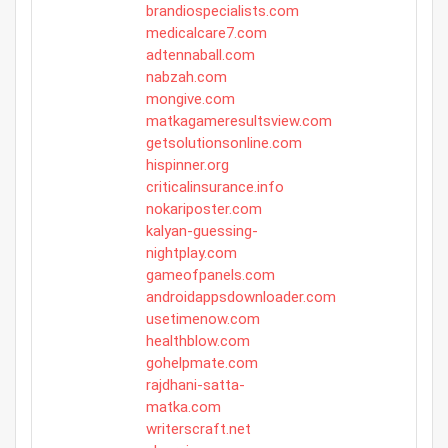
brandiospecialists.com
medicalcare7.com
adtennaball.com
nabzah.com
mongive.com
matkagameresultsview.com
getsolutionsonline.com
hispinner.org
criticalinsurance.info
nokariposter.com
kalyan-guessing-
nightplay.com
gameofpanels.com
androidappsdownloader.com
usetimenow.com
healthblow.com
gohelpmate.com
rajdhani-satta-
matka.com
writerscraft.net