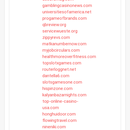
gamblingcasinonews.com
universitiesofamerica.net
progameofbrands.com
qbreview.org
servicewueste.org
zippyrevs.com
matkanumbernow.com
myjobcirculars.com
healthmoreoverfitness.com
topslotxgames.com
routerloggnet.net
dantella6.com
slotsgamesone.com
hispinzone.com
kalyanbazarnights.com
top-online-casino-
usa.com
honghuidoor.com
flowingtravel.com
nineniki.com