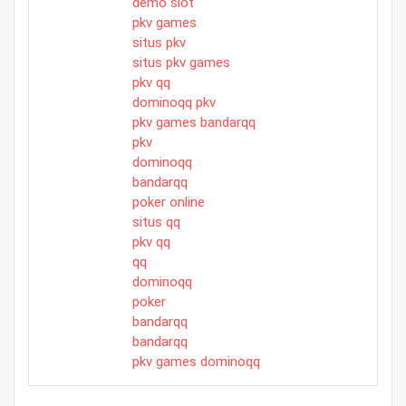
demo slot
pkv games
situs pkv
situs pkv games
pkv qq
dominoqq pkv
pkv games bandarqq
pkv
dominoqq
bandarqq
poker online
situs qq
pkv qq
qq
dominoqq
poker
bandarqq
bandarqq
pkv games dominoqq