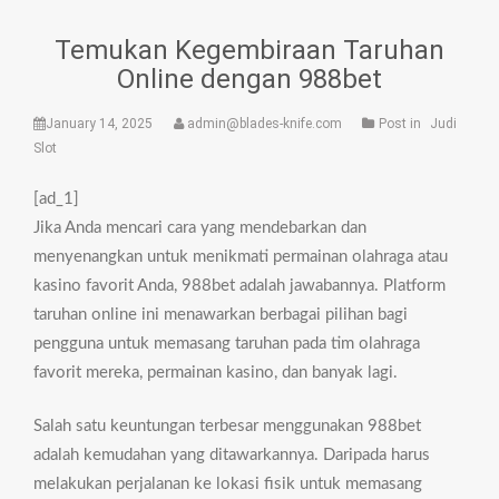
Temukan Kegembiraan Taruhan
Online dengan 988bet
January 14, 2025
admin@blades-knife.com
Post in
Judi
Slot
[ad_1]
Jika Anda mencari cara yang mendebarkan dan
menyenangkan untuk menikmati permainan olahraga atau
kasino favorit Anda, 988bet adalah jawabannya. Platform
taruhan online ini menawarkan berbagai pilihan bagi
pengguna untuk memasang taruhan pada tim olahraga
favorit mereka, permainan kasino, dan banyak lagi.
Salah satu keuntungan terbesar menggunakan 988bet
adalah kemudahan yang ditawarkannya. Daripada harus
melakukan perjalanan ke lokasi fisik untuk memasang