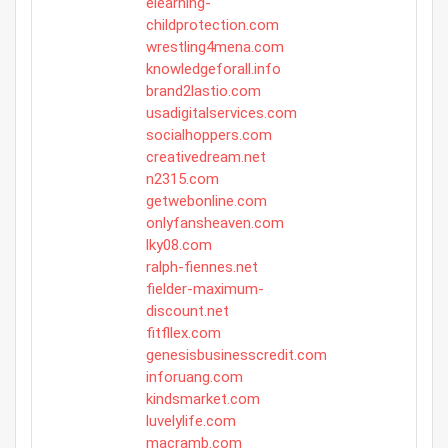
elearning-
childprotection.com
wrestling4mena.com
knowledgeforall.info
brand2lastio.com
usadigitalservices.com
socialhoppers.com
creativedream.net
n2315.com
getwebonline.com
onlyfansheaven.com
lky08.com
ralph-fiennes.net
fielder-maximum-
discount.net
fitfllex.com
genesisbusinesscredit.com
inforuang.com
kindsmarket.com
luvelylife.com
macramb.com