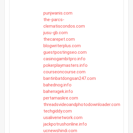
punjwanis.com
the-parcs-
clematiscondos.com
jusu-gb.com
thecarepet.com
blogwriterplus.com
guestpostingseo.com
casinogambitpro.info
pokerplaymasters.info
courseoncourse.com
bantinbatdongsan247.com
bahednog.info
bahenxgek.info
pertamaskre.com
threadsvideoandphotodownloader.com
techgiddy.com
usalivenetwork.com
jackpotrushonline.info
ucnewshindi.com