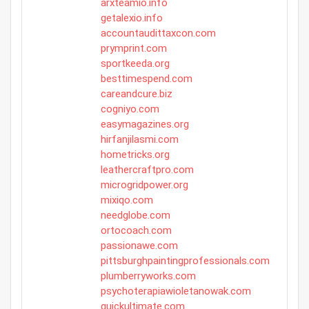
arxteamio.info
getalexio.info
accountaudittaxcon.com
prymprint.com
sportkeeda.org
besttimespend.com
careandcure.biz
cogniyo.com
easymagazines.org
hirfanjilasmi.com
hometricks.org
leathercraftpro.com
microgridpower.org
mixiqo.com
needglobe.com
ortocoach.com
passionawe.com
pittsburghpaintingprofessionals.com
plumberryworks.com
psychoterapiawioletanowak.com
quickultimate.com