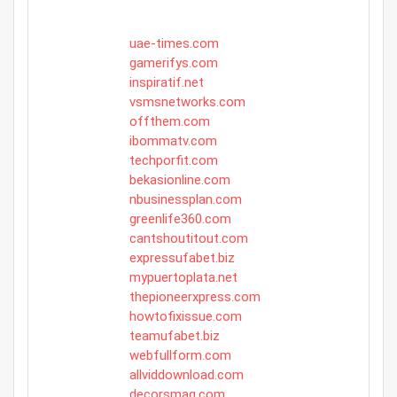
uae-times.com
gamerifys.com
inspiratif.net
vsmsnetworks.com
offthem.com
ibommatv.com
techporfit.com
bekasionline.com
nbusinessplan.com
greenlife360.com
cantshoutitout.com
expressufabet.biz
mypuertoplata.net
thepioneerxpress.com
howtofixissue.com
teamufabet.biz
webfullform.com
allviddownload.com
decorsmag.com