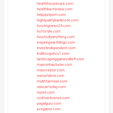
healthhousecare.com
healthkartreview.com
helpquitporn.com
highqualitybanknote.com
hostingnews24.com
hottstyle.com
howtodiyanything.com
inspiringearthlings.com
investindependent.com
kralbozguncu1.com
landscapinggainesvillefl.com
maisonhauturier.com
mascreator.com
menafahmi.com
mukhtarmeer.com
nascartoday.com
nqted.com
nzdriverlicence.com
pagalguru.com
pcegame.com