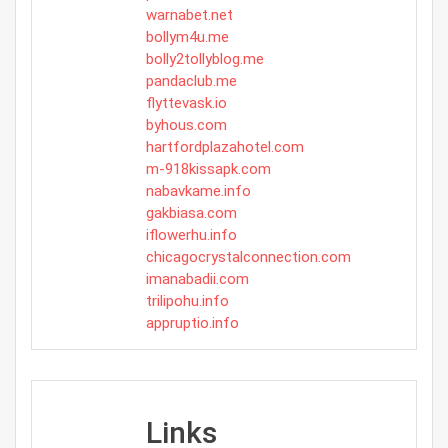
warnabet.net
bollym4u.me
bolly2tollyblog.me
pandaclub.me
flyttevask.io
byhous.com
hartfordplazahotel.com
m-918kissapk.com
nabavkame.info
gakbiasa.com
iflowerhu.info
chicagocrystalconnection.com
imanabadii.com
trilipohu.info
appruptio.info
Links