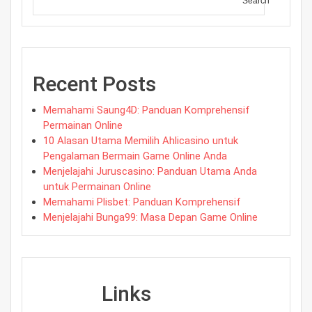
Search
Recent Posts
Memahami Saung4D: Panduan Komprehensif
Permainan Online
10 Alasan Utama Memilih Ahlicasino untuk
Pengalaman Bermain Game Online Anda
Menjelajahi Juruscasino: Panduan Utama Anda
untuk Permainan Online
Memahami Plisbet: Panduan Komprehensif
Menjelajahi Bunga99: Masa Depan Game Online
Links