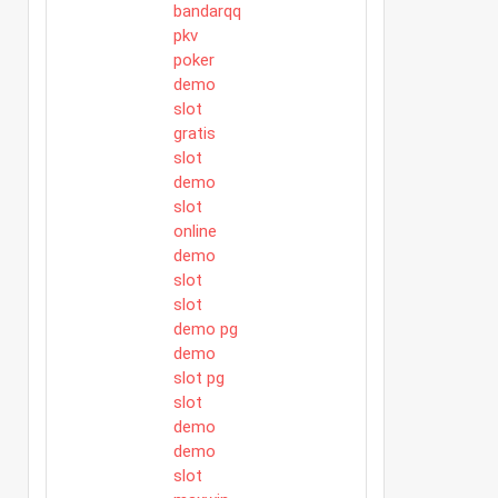
bandarqq
pkv
poker
demo
slot
gratis
slot
demo
slot
online
demo
slot
slot
demo pg
demo
slot pg
slot
demo
demo
slot