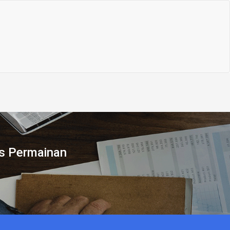
as Permainan