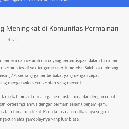
ng Meningkat di Komunitas Permainan
in
Judi Slot
 pemain dari seluruh dunia yang berpartisipasi dalam turnamen
 komunitas di sekitar game favorit mereka. Salah satu bintang
Gasing77, seorang gamer berbakat yang dengan cepat
 yang mengesankan dan konten yang menarik.
ertama kali mulai bermain game di usia muda dan dengan cepat
asah keterampilannya dengan bermain selama berjam -jam,
i dalam turnamen lokal. Kerja keras dan dedikasinya segera
ngakuan atas gameplaynya yang luar biasa.