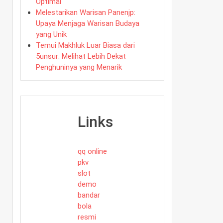
Optimal
Melestarikan Warisan Panenjp:
Upaya Menjaga Warisan Budaya
yang Unik
Temui Makhluk Luar Biasa dari
5unsur: Melihat Lebih Dekat
Penghuninya yang Menarik
Links
qq online
pkv
slot
demo
bandar
bola
resmi