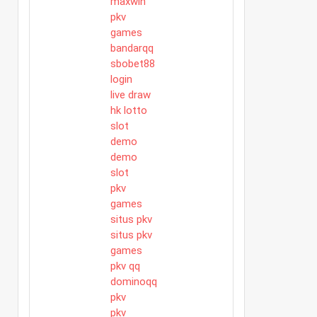
maxwin
pkv
games
bandarqq
sbobet88
login
live draw
hk lotto
slot
demo
demo
slot
pkv
games
situs pkv
situs pkv
games
pkv qq
dominoqq
pkv
pkv