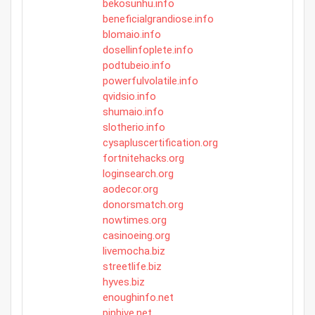
bekosunhu.info
beneficialgrandiose.info
blomaio.info
dosellinfoplete.info
podtubeio.info
powerfulvolatile.info
qvidsio.info
shumaio.info
slotherio.info
cysapluscertification.org
fortnitehacks.org
loginsearch.org
aodecor.org
donorsmatch.org
nowtimes.org
casinoeing.org
livemocha.biz
streetlife.biz
hyves.biz
enoughinfo.net
pinhive.net