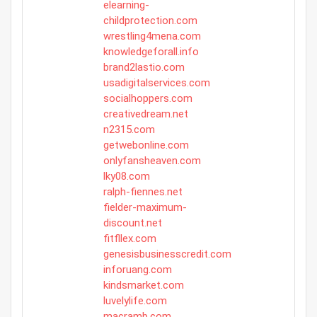
elearning-
childprotection.com
wrestling4mena.com
knowledgeforall.info
brand2lastio.com
usadigitalservices.com
socialhoppers.com
creativedream.net
n2315.com
getwebonline.com
onlyfansheaven.com
lky08.com
ralph-fiennes.net
fielder-maximum-
discount.net
fitfllex.com
genesisbusinesscredit.com
inforuang.com
kindsmarket.com
luvelylife.com
macramb.com