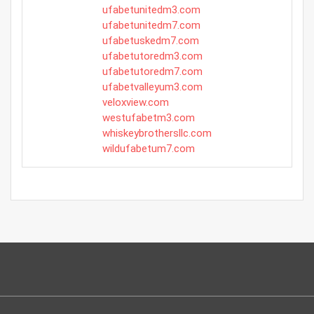
ufabetunitedm3.com
ufabetunitedm7.com
ufabetuskedm7.com
ufabetutoredm3.com
ufabetutoredm7.com
ufabetvalleyum3.com
veloxview.com
westufabetm3.com
whiskeybrothersllc.com
wildufabetum7.com