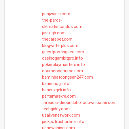
punjwanis.com
the-parcs-
clematiscondos.com
jusu-gb.com
thecarepet.com
blogwriterplus.com
guestpostingseo.com
casinogambitpro.info
pokerplaymasters.info
courseoncourse.com
bantinbatdongsan247.com
bahednog.info
bahenxgek.info
pertamaskre.com
threadsvideoandphotodownloader.com
techgiddy.com
usalivenetwork.com
jackpotrushonline.info
ucnewshindi.com