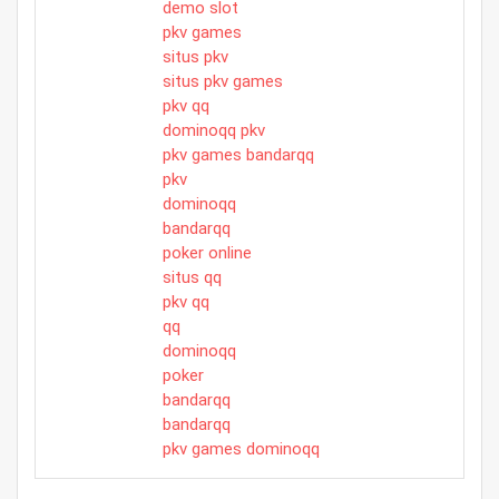
demo slot
pkv games
situs pkv
situs pkv games
pkv qq
dominoqq pkv
pkv games bandarqq
pkv
dominoqq
bandarqq
poker online
situs qq
pkv qq
qq
dominoqq
poker
bandarqq
bandarqq
pkv games dominoqq