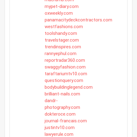
mypet-diary.com
oxweekly.com
panamacitydeckcontractors.com
westfashions.com
toolshandy.com
travelstager.com
trendinspires.com
rannyephul.com
reportradar360.com
swaggyfashion.com
taraftariumtv10.com
questionquery.com
bodybuildinglegend.com
brilliant-nails.com
dandr-
photography.com
dokteroce.com
journal-francais.com
justintv10.com
lawyerule.com