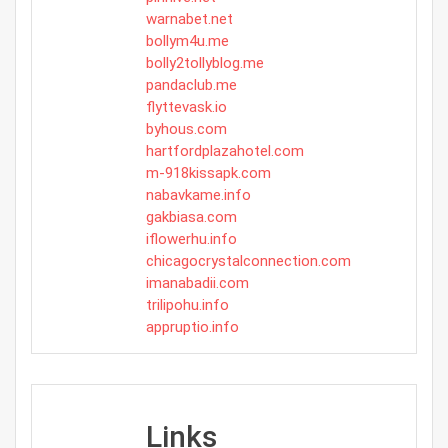
warnabet.net
bollym4u.me
bolly2tollyblog.me
pandaclub.me
flyttevask.io
byhous.com
hartfordplazahotel.com
m-918kissapk.com
nabavkame.info
gakbiasa.com
iflowerhu.info
chicagocrystalconnection.com
imanabadii.com
trilipohu.info
appruptio.info
Links