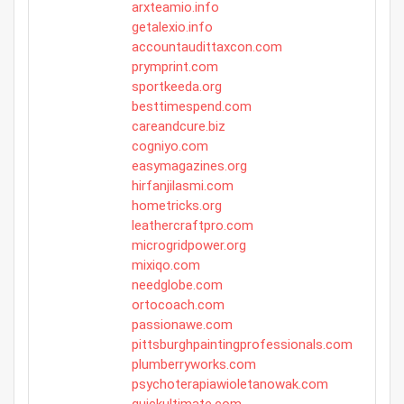
arxteamio.info
getalexio.info
accountaudittaxcon.com
prymprint.com
sportkeeda.org
besttimespend.com
careandcure.biz
cogniyo.com
easymagazines.org
hirfanjilasmi.com
hometricks.org
leathercraftpro.com
microgridpower.org
mixiqo.com
needglobe.com
ortocoach.com
passionawe.com
pittsburghpaintingprofessionals.com
plumberryworks.com
psychoterapiawioletanowak.com