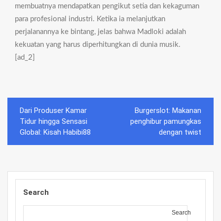
membuatnya mendapatkan pengikut setia dan kekaguman
para profesional industri. Ketika ia melanjutkan
perjalanannya ke bintang, jelas bahwa Madloki adalah
kekuatan yang harus diperhitungkan di dunia musik.
[ad_2]
Post
Dari Produser Kamar
Burgerslot: Makanan
navigation
Tidur hingga Sensasi
penghibur pamungkas
Global: Kisah Habibi88
dengan twist
Search
Search