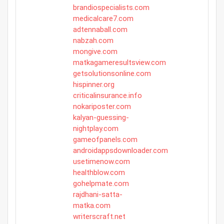
brandiospecialists.com
medicalcare7.com
adtennaball.com
nabzah.com
mongive.com
matkagameresultsview.com
getsolutionsonline.com
hispinner.org
criticalinsurance.info
nokariposter.com
kalyan-guessing-
nightplay.com
gameofpanels.com
androidappsdownloader.com
usetimenow.com
healthblow.com
gohelpmate.com
rajdhani-satta-
matka.com
writerscraft.net