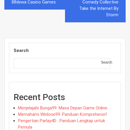
88dewa Casino Games
Comedy Collective
Take the Internet By
Storm
Search
Search
Recent Posts
Menjelajahi Bunga99: Masa Depan Game Online
Memahami Winlose99: Panduan Komprehensif
Pengertian Parlay4D : Panduan Lengkap untuk
Pemula