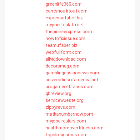
greenlife360.com
cantshoutitout.com
expressufabet.biz
mypuertoplata.net
thepioneerxpress.com
howtofixissue.com
teamufabet.biz
webfullform.com
allviddownload.com
decorsmag.com
gamblingcasinonews.com
universitiesofamerica.net
progameofbrands.com
qbreview.org
servicewueste.org
zippyrevs.com
matkanumbernow.com
myjobcirculars.com
healthmoreoverfitness.com
topslotxgames.com