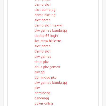
demo slot
slot demo pg
demo slot pg
slot demo
demo slot maxwin
pkv games bandarqq
sbobet88 login
live draw hk lotto
slot demo
demo slot
pkv games
situs pkv
situs pkv games
pkv qq
dominoqq pkv
pkv games bandarqq
pkv
dominoqq
bandarqq
poker online