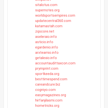
sitalotus.com
supernotes.org
worldsportsempires.com
updatecentral360.com
katamastah.com
zqscore.net
aseleraio.info
asticio.info
egardenio.info
arxteamio.info
getalexio.info
accountaudittaxcon.com
prymprint.com
sportkeeda.org
besttimespend.com
careandcure.biz
cogniyo.com
easymagazines.org
hirfanjilasmi.com
hometricks.org