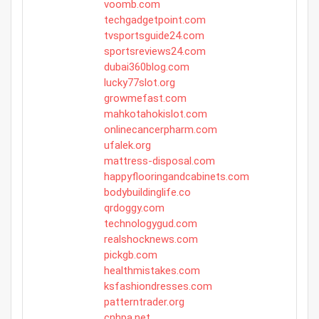
voomb.com
techgadgetpoint.com
tvsportsguide24.com
sportsreviews24.com
dubai360blog.com
lucky77slot.org
growmefast.com
mahkotahokislot.com
onlinecancerpharm.com
ufalek.org
mattress-disposal.com
happyflooringandcabinets.com
bodybuildinglife.co
qrdoggy.com
technologygud.com
realshocknews.com
pickgb.com
healthmistakes.com
ksfashiondresses.com
patterntrader.org
cnhpa.net