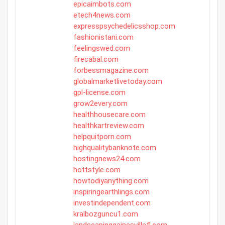
epicaimbots.com
etech4news.com
expresspsychedelicsshop.com
fashionistani.com
feelingswed.com
firecabal.com
forbessmagazine.com
globalmarketlivetoday.com
gpl-license.com
grow2every.com
healthhousecare.com
healthkartreview.com
helpquitporn.com
highqualitybanknote.com
hostingnews24.com
hottstyle.com
howtodiyanything.com
inspiringearthlings.com
investindependent.com
kralbozguncu1.com
landscapinggainesvillefl.com