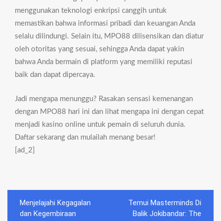
menggunakan teknologi enkripsi canggih untuk
memastikan bahwa informasi pribadi dan keuangan Anda
selalu dilindungi. Selain itu, MPO88 dilisensikan dan diatur
oleh otoritas yang sesuai, sehingga Anda dapat yakin
bahwa Anda bermain di platform yang memiliki reputasi
baik dan dapat dipercaya.
Jadi mengapa menunggu? Rasakan sensasi kemenangan
dengan MPO88 hari ini dan lihat mengapa ini dengan cepat
menjadi kasino online untuk pemain di seluruh dunia.
Daftar sekarang dan mulailah menang besar!
[ad_2]
Post
Menjelajahi Kegagalan
Temui Masterminds Di
navigation
dan Kegembiraan
Balik Jokibandar: The