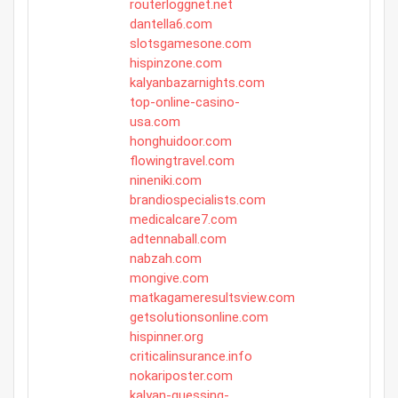
routerloggnet.net
dantella6.com
slotsgamesone.com
hispinzone.com
kalyanbazarnights.com
top-online-casino-
usa.com
honghuidoor.com
flowingtravel.com
nineniki.com
brandiospecialists.com
medicalcare7.com
adtennaball.com
nabzah.com
mongive.com
matkagameresultsview.com
getsolutionsonline.com
hispinner.org
criticalinsurance.info
nokariposter.com
kalyan-guessing-