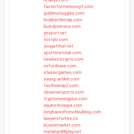
fasterformationcpf.com
goldensnuggles.com
lookbattlemap.com
buyrdpservice.com
yesport.net
tostylo.com
yougetthat.net
sportsnetclub.com
newbestcrypto.com
oxfordsave.com
iclassicgames.com
saung-artikel.com
fasthokivip2.com
observersports.com
cryptominingplus.com
aquinoticiaspe.com
longhairedfrenchbulldog.com
lawyersforhire.co
businemarket.com
matahari88play.net