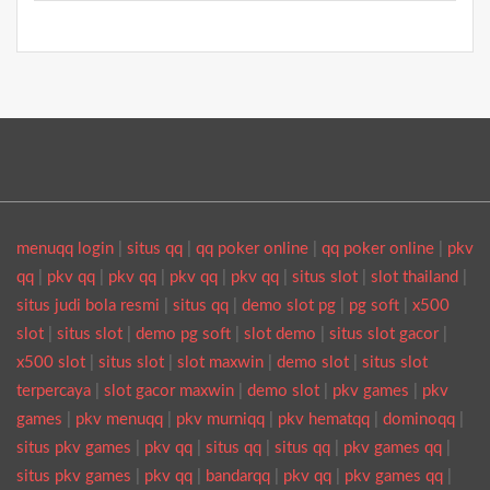
menuqq login
|
situs qq
|
qq poker online
|
qq poker online
|
pkv
qq
|
pkv qq
|
pkv qq
|
pkv qq
|
pkv qq
|
situs slot
|
slot thailand
|
situs judi bola resmi
|
situs qq
|
demo slot pg
|
pg soft
|
x500
slot
|
situs slot
|
demo pg soft
|
slot demo
|
situs slot gacor
|
x500 slot
|
situs slot
|
slot maxwin
|
demo slot
|
situs slot
terpercaya
|
slot gacor maxwin
|
demo slot
|
pkv games
|
pkv
games
|
pkv menuqq
|
pkv murniqq
|
pkv hematqq
|
dominoqq
|
situs pkv games
|
pkv qq
|
situs qq
|
situs qq
|
pkv games qq
|
situs pkv games
|
pkv qq
|
bandarqq
|
pkv qq
|
pkv games qq
|