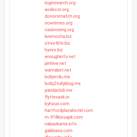
loginsearch.org
aodecor.org
donorsmatch.org
nowtimes.org
casinoeing.org
livemocha.biz
streetlife.biz
hyves.biz
enoughinfo.net
pinhive.net
warnabet.net
bollym4u.me
bolly2tollyblog.me
pandaclub.me
flyttevask.io
byhous.com
hartfordplazahotel.com
m-918kissapk.com
nabavkame.info
gakbiasa.com