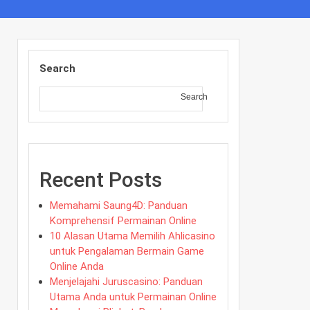
Search
Search
Recent Posts
Memahami Saung4D: Panduan
Komprehensif Permainan Online
10 Alasan Utama Memilih Ahlicasino
untuk Pengalaman Bermain Game
Online Anda
Menjelajahi Juruscasino: Panduan
Utama Anda untuk Permainan Online