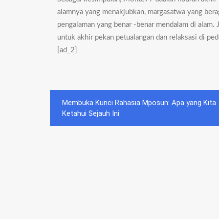
alamnya yang menakjubkan, margasatwa yang bera
pengalaman yang benar -benar mendalam di alam. Ja
untuk akhir pekan petualangan dan relaksasi di p
[ad_2]
Post
Membuka Kunci Rahasia Mposun: Apa yang Kita
navigation
Ketahui Sejauh Ini