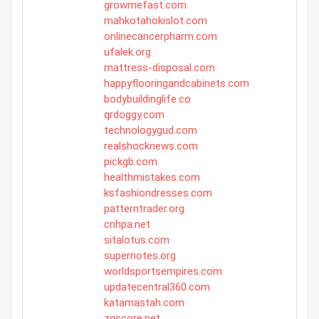
growmefast.com
mahkotahokislot.com
onlinecancerpharm.com
ufalek.org
mattress-disposal.com
happyflooringandcabinets.com
bodybuildinglife.co
qrdoggy.com
technologygud.com
realshocknews.com
pickgb.com
healthmistakes.com
ksfashiondresses.com
patterntrader.org
cnhpa.net
sitalotus.com
supernotes.org
worldsportsempires.com
updatecentral360.com
katamastah.com
zqscore.net