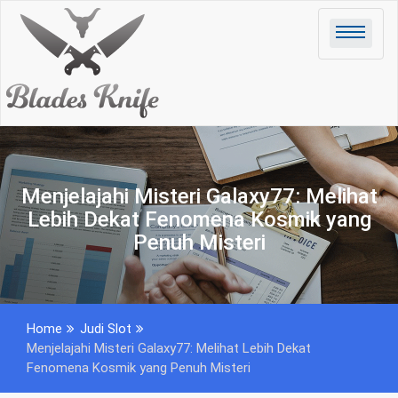
Skip
to
content
Menjelajahi Misteri Galaxy77: Melihat
Lebih Dekat Fenomena Kosmik yang
Penuh Misteri
Home
Judi Slot
Menjelajahi Misteri Galaxy77: Melihat Lebih Dekat
Fenomena Kosmik yang Penuh Misteri