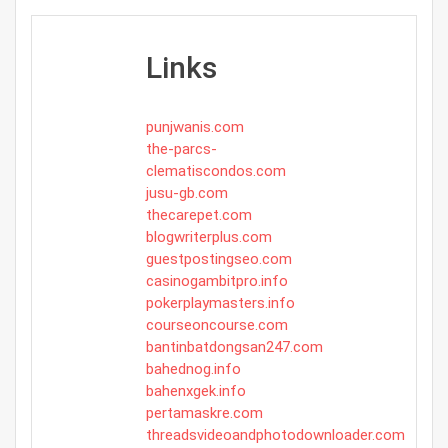
Links
punjwanis.com
the-parcs-
clematiscondos.com
jusu-gb.com
thecarepet.com
blogwriterplus.com
guestpostingseo.com
casinogambitpro.info
pokerplaymasters.info
courseoncourse.com
bantinbatdongsan247.com
bahednog.info
bahenxgek.info
pertamaskre.com
threadsvideoandphotodownloader.com