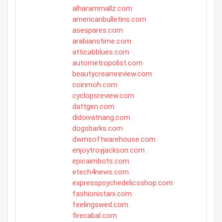
alharammallz.com
americanbulletins.com
asespares.com
arabianstime.com
atticabblues.com
autometropolist.com
beautycreamreview.com
coinmoh.com
cyclopsreview.com
dattgen.com
didoivatnang.com
dogsbarks.com
dwmsoftwarehouse.com
enjoytroyjackson.com
epicaimbots.com
etech4news.com
expresspsychedelicsshop.com
fashionistani.com
feelingswed.com
firecabal.com