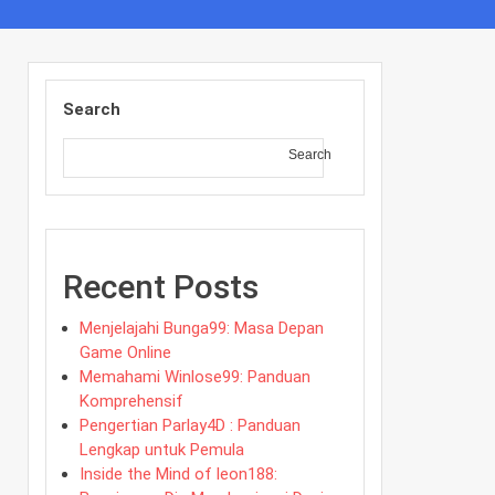
Search
Search
Recent Posts
Menjelajahi Bunga99: Masa Depan
Game Online
Memahami Winlose99: Panduan
Komprehensif
Pengertian Parlay4D : Panduan
Lengkap untuk Pemula
Inside the Mind of leon188: