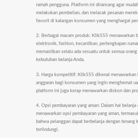
ramah pengguna. Platform ini dirancang agar mud
melakukan pembelian, dan melacak pesanan merek
favorit di kalangan konsumen yang menghargai pen
2. Berbagai macam produk: Klik555 menawarkan be
elektronik, fashion, kecantikan, perlengkapan ruma
memastikan selalu ada sesuatu untuk semua orang 
kebutuhan belanja Anda.
3. Harga kompetitif: Klik555 dikenal menawarkan 
anggaran bagi konsumen yang ingin menghemat uan
platform ini juga kerap menawarkan diskon dan p
4. Opsi pembayaran yang aman: Dalam hal belanja 
menawarkan opsi pembayaran yang aman, termasuk 
bahwa pelanggan dapat berbelanja dengan tenang 
terlindungi.