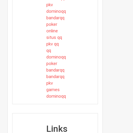
pkv
dominoqq
bandarqq
poker
online
situs qq
pkv qq
qq
dominoqq
poker
bandarqq
bandarqq
pkv
games
dominoqq
Links