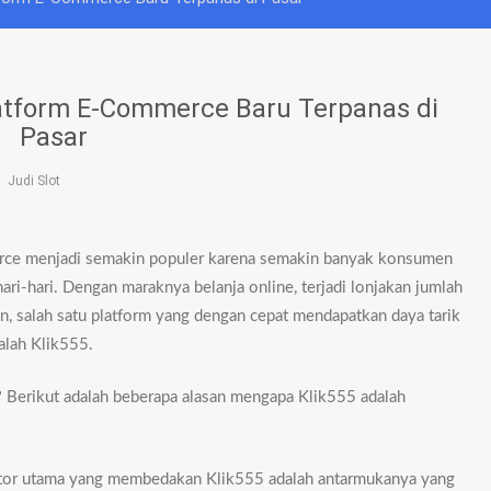
atform E-Commerce Baru Terpanas di
Pasar
n
Judi Slot
mmerce menjadi semakin populer karena semakin banyak konsumen
ari-hari. Dengan maraknya belanja online, terjadi lonjakan jumlah
n, salah satu platform yang dengan cepat mendapatkan daya tarik
alah Klik555.
? Berikut adalah beberapa alasan mengapa Klik555 adalah
ktor utama yang membedakan Klik555 adalah antarmukanya yang