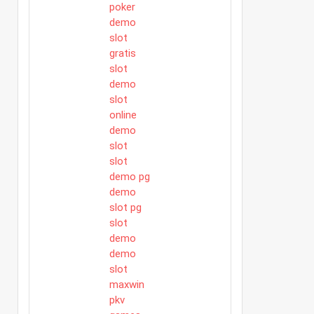
poker
demo
slot
gratis
slot
demo
slot
online
demo
slot
slot
demo pg
demo
slot pg
slot
demo
demo
slot
maxwin
pkv