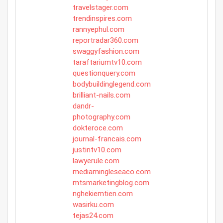
travelstager.com
trendinspires.com
rannyephul.com
reportradar360.com
swaggyfashion.com
taraftariumtv10.com
questionquery.com
bodybuildinglegend.com
brilliant-nails.com
dandr-
photography.com
dokteroce.com
journal-francais.com
justintv10.com
lawyerule.com
mediamingleseaco.com
mtsmarketingblog.com
nghekiemtien.com
wasirku.com
tejas24.com