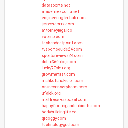
datasports.net
atasehirescortu.net
engineeringtechub.com
jerryescorts.com
attorneylegal.co
voomb.com
techgadgetpoint.com
tvsportsguide24.com
sportsreviews24.com
dubai360blog.com
lucky77slot.org
growmefast.com
mahkotahokislot.com
onlinecancerpharm.com
ufalek.org
mattress-disposal.com
happyflooringandcabinets.com
bodybuildinglife.co
qrdoggy.com
technologygud.com