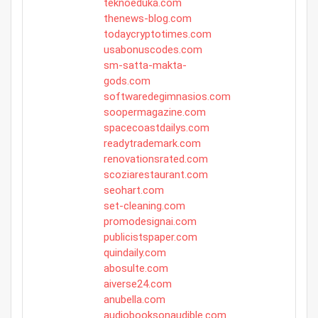
teknoeduka.com
thenews-blog.com
todaycryptotimes.com
usabonuscodes.com
sm-satta-makta-
gods.com
softwaredegimnasios.com
soopermagazine.com
spacecoastdailys.com
readytrademark.com
renovationsrated.com
scoziarestaurant.com
seohart.com
set-cleaning.com
promodesignai.com
publicistspaper.com
quindaily.com
abosulte.com
aiverse24.com
anubella.com
audiobooksonaudible.com