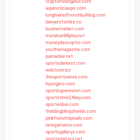
cryptominingplus.com
aquinoticiaspe.com
longhairedfrenchbulldog.com
lawyersforhire.co
businemarket.com
matahari88play.net
moneydescriptor.com
youthsmagazine.com
painaidee.net
sportsdarkest.com
webtoon.biz
thesportswires.com
hyungpro.com
sportingnewsnet.com
sportstime24day.com
sporteslive.com
theblingblingshields.com
pinkfrenchtipnails.com
newgamestv.com
sportsgallerys.com
sportsmirrors.net