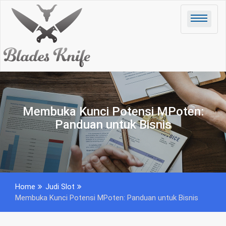
Skip
to
content
Membuka Kunci Potensi MPoten:
Panduan untuk Bisnis
Home
Judi Slot
Membuka Kunci Potensi MPoten: Panduan untuk Bisnis