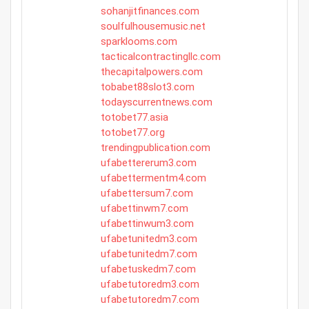
sohanjitfinances.com
soulfulhousemusic.net
sparklooms.com
tacticalcontractingllc.com
thecapitalpowers.com
tobabet88slot3.com
todayscurrentnews.com
totobet77.asia
totobet77.org
trendingpublication.com
ufabettererum3.com
ufabettermentm4.com
ufabettersum7.com
ufabettinwm7.com
ufabettinwum3.com
ufabetunitedm3.com
ufabetunitedm7.com
ufabetuskedm7.com
ufabetutoredm3.com
ufabetutoredm7.com