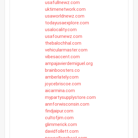
usafullnewz.com
uktimenetwork.com
usaworldnewz.com
todayusaexplore.com
usalocality.com
usafournewz.com
thebalochhal.com
vehicularmaster.com
vibesaccent.com
ampajavierdemiguel.org
brainboosters.co
amberlately.com
joycebriscoe.com
aicarmina.com
mypartysupplystore.com
annforwisconsin.com
findjaipur.com
cultofjim.com
glimmerick.com
davidfollett.com
newcollegebeat.com