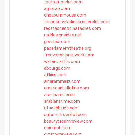
tsutsuji-parkin.com
agharab.com
cheapammousa.com
thepositiveladiessoccerclub.com
recetasdecocinafaciles.com
naildesignsidea.net
greatpai.com
paperlanterntheatre.org
freeworshipnetwork.com
watercraftllc.com
abourge.com
afiliixs.com
alharammallz.com
americanbulletins.com
asespares.com
arabianstime.com
atticabblues.com
autometropolist.com
beautycreamreview.com
coinmoh.com
cyclopsreview.com