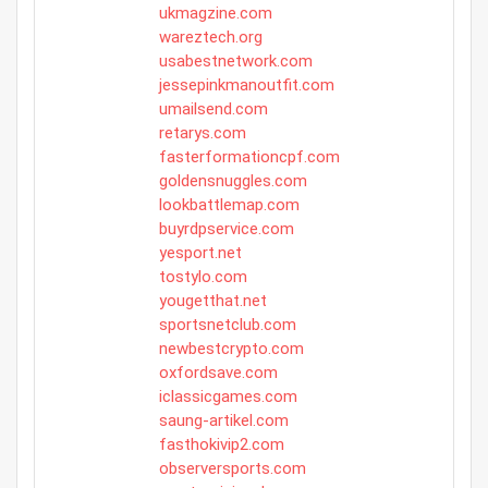
ukmagzine.com
wareztech.org
usabestnetwork.com
jessepinkmanoutfit.com
umailsend.com
retarys.com
fasterformationcpf.com
goldensnuggles.com
lookbattlemap.com
buyrdpservice.com
yesport.net
tostylo.com
yougetthat.net
sportsnetclub.com
newbestcrypto.com
oxfordsave.com
iclassicgames.com
saung-artikel.com
fasthokivip2.com
observersports.com