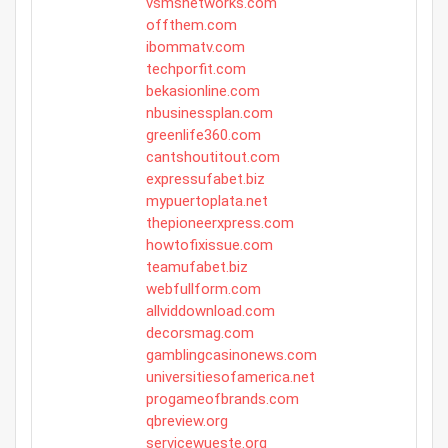
vsmsnetworks.com
offthem.com
ibommatv.com
techporfit.com
bekasionline.com
nbusinessplan.com
greenlife360.com
cantshoutitout.com
expressufabet.biz
mypuertoplata.net
thepioneerxpress.com
howtofixissue.com
teamufabet.biz
webfullform.com
allviddownload.com
decorsmag.com
gamblingcasinonews.com
universitiesofamerica.net
progameofbrands.com
qbreview.org
servicewueste.org