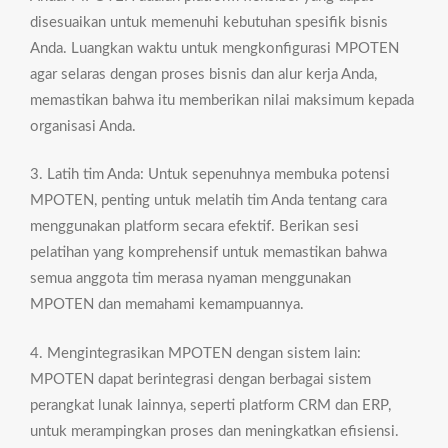
disesuaikan untuk memenuhi kebutuhan spesifik bisnis
Anda. Luangkan waktu untuk mengkonfigurasi MPOTEN
agar selaras dengan proses bisnis dan alur kerja Anda,
memastikan bahwa itu memberikan nilai maksimum kepada
organisasi Anda.
3. Latih tim Anda: Untuk sepenuhnya membuka potensi
MPOTEN, penting untuk melatih tim Anda tentang cara
menggunakan platform secara efektif. Berikan sesi
pelatihan yang komprehensif untuk memastikan bahwa
semua anggota tim merasa nyaman menggunakan
MPOTEN dan memahami kemampuannya.
4. Mengintegrasikan MPOTEN dengan sistem lain:
MPOTEN dapat berintegrasi dengan berbagai sistem
perangkat lunak lainnya, seperti platform CRM dan ERP,
untuk merampingkan proses dan meningkatkan efisiensi.