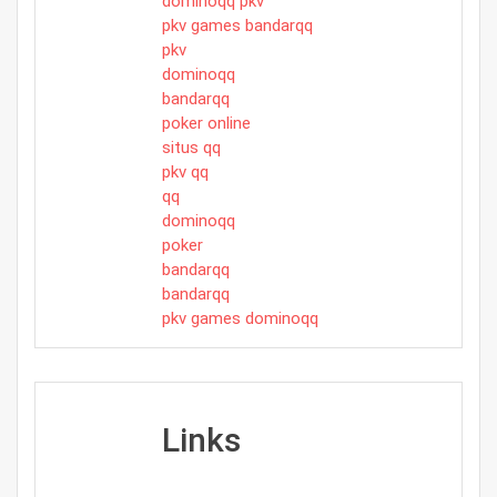
dominoqq pkv
pkv games bandarqq
pkv
dominoqq
bandarqq
poker online
situs qq
pkv qq
qq
dominoqq
poker
bandarqq
bandarqq
pkv games dominoqq
Links