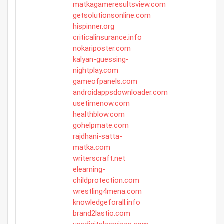
matkagameresultsview.com
getsolutionsonline.com
hispinner.org
criticalinsurance.info
nokariposter.com
kalyan-guessing-
nightplay.com
gameofpanels.com
androidappsdownloader.com
usetimenow.com
healthblow.com
gohelpmate.com
rajdhani-satta-
matka.com
writerscraft.net
elearning-
childprotection.com
wrestling4mena.com
knowledgeforall.info
brand2lastio.com