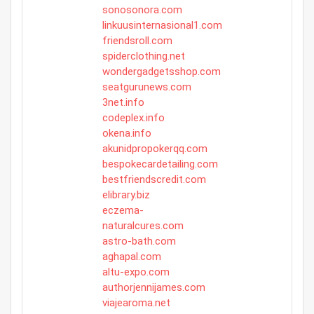
sonosonora.com
linkuusinternasional1.com
friendsroll.com
spiderclothing.net
wondergadgetsshop.com
seatgurunews.com
3net.info
codeplex.info
okena.info
akunidpropokerqq.com
bespokecardetailing.com
bestfriendscredit.com
elibrary.biz
eczema-
naturalcures.com
astro-bath.com
aghapal.com
altu-expo.com
authorjennijames.com
viajearoma.net