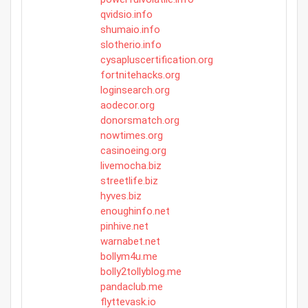
qvidsio.info
shumaio.info
slotherio.info
cysapluscertification.org
fortnitehacks.org
loginsearch.org
aodecor.org
donorsmatch.org
nowtimes.org
casinoeing.org
livemocha.biz
streetlife.biz
hyves.biz
enoughinfo.net
pinhive.net
warnabet.net
bollym4u.me
bolly2tollyblog.me
pandaclub.me
flyttevask.io