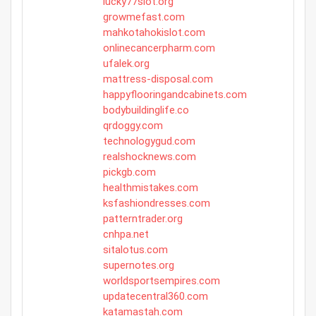
lucky77slot.org
growmefast.com
mahkotahokislot.com
onlinecancerpharm.com
ufalek.org
mattress-disposal.com
happyflooringandcabinets.com
bodybuildinglife.co
qrdoggy.com
technologygud.com
realshocknews.com
pickgb.com
healthmistakes.com
ksfashiondresses.com
patterntrader.org
cnhpa.net
sitalotus.com
supernotes.org
worldsportsempires.com
updatecentral360.com
katamastah.com