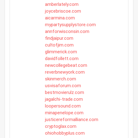
amberlately.com
joycebriscoe.com
aicarmina.com
mypartysupplystore.com
annforwisconsin.com
findjaipur.com
cultofjim.com
glimmerick.com
davidfollett.com
newcollegebeat.com
reverbnewyork.com
skinmerch.com
usvisaforum.com
bestmovierulz.com
jagalchi-trade.com
loopersound.com
minapenelope.com
justicereformalliance.com
cryptoglax.com
ohiohobbyplus.com