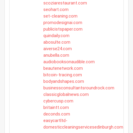
scoziarestaurant.com
seohart.com
set-cleaning.com
promodesignai.com
publicistspaper.com
quindaily.com
abosulte.com
aiverse24.com
anubella.com
audiobooksonaudible.com
beautenetwork.com
bitcoin-tracing.com
bodyandshapes.com
businessconsultantsroundrock.com
classicglobalnews.com
cybercusp.com
britaintt.com
deconds.com
easycartltd-
domesticcleaningservicesedinburgh.com