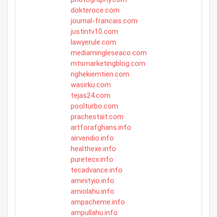
dokteroce.com
journal-francais.com
justintv10.com
lawyerule.com
mediamingleseaco.com
mtsmarketingblog.com
nghekiemtien.com
wasirku.com
tejas24.com
poolturbo.com
prachestait.com
artforafghans.info
airvendio.info
healthexe.info
puretecx.info
tecadvance.info
aminityio.info
amiolahu.info
ampacheme.info
ampullahu.info