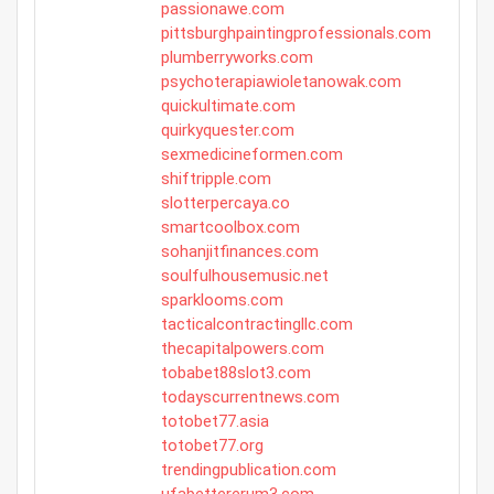
passionawe.com
pittsburghpaintingprofessionals.com
plumberryworks.com
psychoterapiawioletanowak.com
quickultimate.com
quirkyquester.com
sexmedicineformen.com
shiftripple.com
slotterpercaya.co
smartcoolbox.com
sohanjitfinances.com
soulfulhousemusic.net
sparklooms.com
tacticalcontractingllc.com
thecapitalpowers.com
tobabet88slot3.com
todayscurrentnews.com
totobet77.asia
totobet77.org
trendingpublication.com