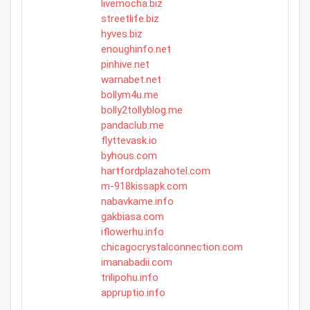
livemocha.biz
streetlife.biz
hyves.biz
enoughinfo.net
pinhive.net
warnabet.net
bollym4u.me
bolly2tollyblog.me
pandaclub.me
flyttevask.io
byhous.com
hartfordplazahotel.com
m-918kissapk.com
nabavkame.info
gakbiasa.com
iflowerhu.info
chicagocrystalconnection.com
imanabadii.com
trilipohu.info
appruptio.info