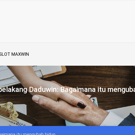
SLOT MAXWIN
 belakang Daduwin: Bagaimana itu mengub
agaimana itu mengubah hidup