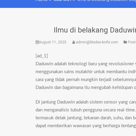
Ilmu di belakang Daduw
August 11, 2025
admin@blades-knife.com
Post
[ad_1]
Daduwin adalah teknologi baru yang revolusioner y
menggunakan sains mutakhir untuk membantu indi
cara yang tidak pernah mungkin terjadi sebelumnya. 
Daduwin dan bagaimana itu mengubah kehidupan or
Di jantung Daduwin adalah sistem sensor yang ca
dan menganalisis tubuh pengguna secara real-time. 
termasuk detak jantung, tekanan darah, suhu, dan 
dapat memberikan wawasan yang berharga tentang 