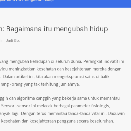
in: Bagaimana itu mengubah hidup
 in
Judi Slot
ang mengubah kehidupan di seluruh dunia. Perangkat inovatif ini
vidu meningkatkan kesehatan dan kesejahteraan mereka dengan
Dalam artikel ini, kita akan mengeksplorasi sains di balik
ang -orang yang tak terhitung jumlahnya.
nggih dan algoritma canggih yang bekerja sama untuk memantau
Sensor -sensor ini melacak berbagai parameter fisiologis,
banyak lagi. Dengan terus memantau tanda-tanda vital ini, Daduwin
kesehatan dan kesejahteraan pengguna secara keseluruhan.