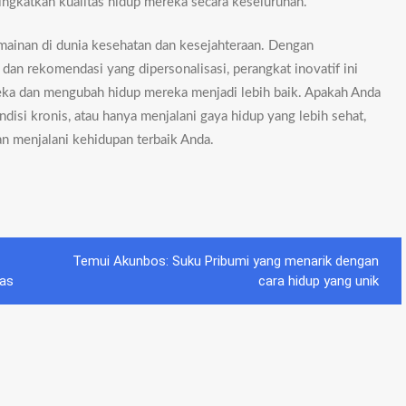
ngkatkan kualitas hidup mereka secara keseluruhan.
mainan di dunia kesehatan dan kesejahteraan. Dengan
dan rekomendasi yang dipersonalisasi, perangkat inovatif ini
ka dan mengubah hidup mereka menjadi lebih baik. Apakah Anda
isi kronis, atau hanya menjalani gaya hidup yang lebih sehat,
 menjalani kehidupan terbaik Anda.
Temui Akunbos: Suku Pribumi yang menarik dengan
tas
cara hidup yang unik