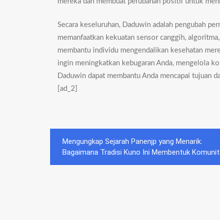
mereka dan membuat perubahan positif untuk meni
Secara keseluruhan, Daduwin adalah pengubah per
memanfaatkan kekuatan sensor canggih, algoritma, 
membantu individu mengendalikan kesehatan mere
ingin meningkatkan kebugaran Anda, mengelola kond
Daduwin dapat membantu Anda mencapai tujuan dan
[ad_2]
Post
Mengungkap Sejarah Panenjp yang Menarik:
navigation
Bagaimana Tradisi Kuno Ini Membentuk Komuni