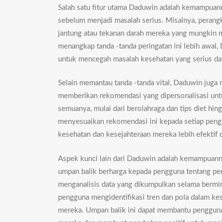
Salah satu fitur utama Daduwin adalah kemampuan
sebelum menjadi masalah serius. Misalnya, peran
jantung atau tekanan darah mereka yang mungkin 
menangkap tanda -tanda peringatan ini lebih awal
untuk mencegah masalah kesehatan yang serius da
Selain memantau tanda -tanda vital, Daduwin juga
memberikan rekomendasi yang dipersonalisasi un
semuanya, mulai dari berolahraga dan tips diet hi
menyesuaikan rekomendasi ini kepada setiap peng
kesehatan dan kesejahteraan mereka lebih efektif 
Aspek kunci lain dari Daduwin adalah kemampuan
umpan balik berharga kepada pengguna tentang pe
menganalisis data yang dikumpulkan selama berm
pengguna mengidentifikasi tren dan pola dalam k
mereka. Umpan balik ini dapat membantu penggun