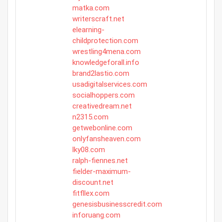
matka.com
writerscraft.net
elearning-
childprotection.com
wrestling4mena.com
knowledgeforall.info
brand2lastio.com
usadigitalservices.com
socialhoppers.com
creativedream.net
n2315.com
getwebonline.com
onlyfansheaven.com
lky08.com
ralph-fiennes.net
fielder-maximum-
discount.net
fitfllex.com
genesisbusinesscredit.com
inforuang.com