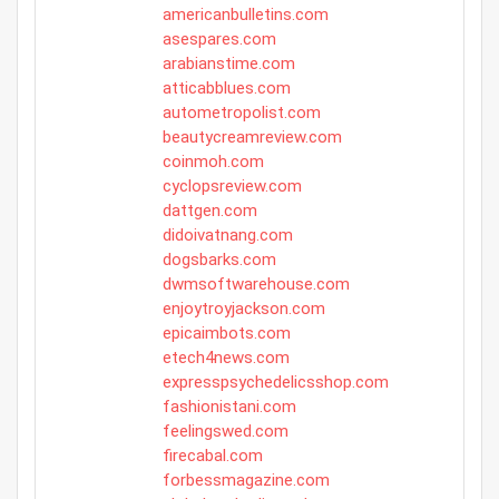
americanbulletins.com
asespares.com
arabianstime.com
atticabblues.com
autometropolist.com
beautycreamreview.com
coinmoh.com
cyclopsreview.com
dattgen.com
didoivatnang.com
dogsbarks.com
dwmsoftwarehouse.com
enjoytroyjackson.com
epicaimbots.com
etech4news.com
expresspsychedelicsshop.com
fashionistani.com
feelingswed.com
firecabal.com
forbessmagazine.com