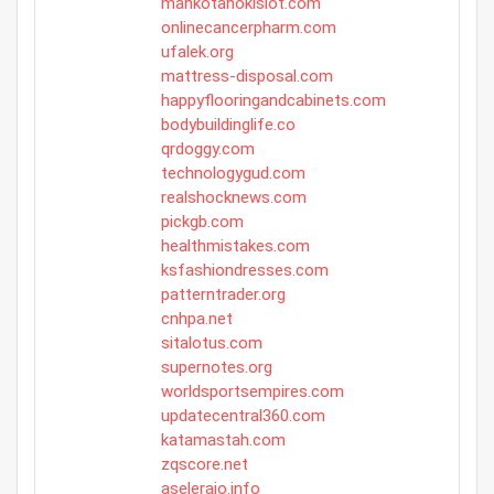
mahkotahokislot.com
onlinecancerpharm.com
ufalek.org
mattress-disposal.com
happyflooringandcabinets.com
bodybuildinglife.co
qrdoggy.com
technologygud.com
realshocknews.com
pickgb.com
healthmistakes.com
ksfashiondresses.com
patterntrader.org
cnhpa.net
sitalotus.com
supernotes.org
worldsportsempires.com
updatecentral360.com
katamastah.com
zqscore.net
aseleraio.info