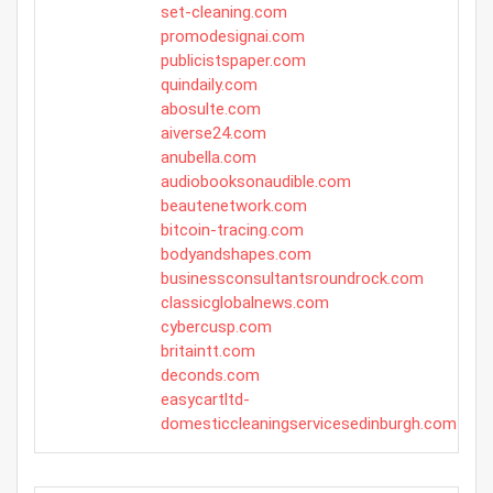
set-cleaning.com
promodesignai.com
publicistspaper.com
quindaily.com
abosulte.com
aiverse24.com
anubella.com
audiobooksonaudible.com
beautenetwork.com
bitcoin-tracing.com
bodyandshapes.com
businessconsultantsroundrock.com
classicglobalnews.com
cybercusp.com
britaintt.com
deconds.com
easycartltd-
domesticcleaningservicesedinburgh.com