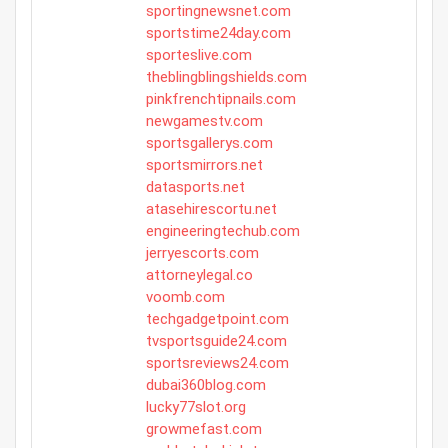
sportingnewsnet.com
sportstime24day.com
sporteslive.com
theblingblingshields.com
pinkfrenchtipnails.com
newgamestv.com
sportsgallerys.com
sportsmirrors.net
datasports.net
atasehirescortu.net
engineeringtechub.com
jerryescorts.com
attorneylegal.co
voomb.com
techgadgetpoint.com
tvsportsguide24.com
sportsreviews24.com
dubai360blog.com
lucky77slot.org
growmefast.com