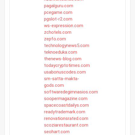
pagalguru.com
pcegame.com
pgslot-r2.com
ws-expression.com
zchotels.com
zepfo.com
technologynews5.com
teknoeduka.com
thenews-blog.com
todaycryptotimes.com
usabonuscodes.com
sm-satta-makta-
gods.com
softwaredegimnasios.com
soopermagazine.com
spacecoastdailys.com
readytrademark.com
renovationsrated.com
scoziarestaurant.com
seohart.com