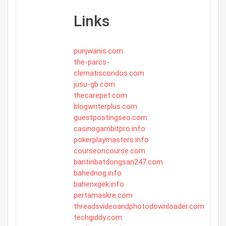
Links
punjwanis.com
the-parcs-
clematiscondos.com
jusu-gb.com
thecarepet.com
blogwriterplus.com
guestpostingseo.com
casinogambitpro.info
pokerplaymasters.info
courseoncourse.com
bantinbatdongsan247.com
bahednog.info
bahenxgek.info
pertamaskre.com
threadsvideoandphotodownloader.com
techgiddy.com