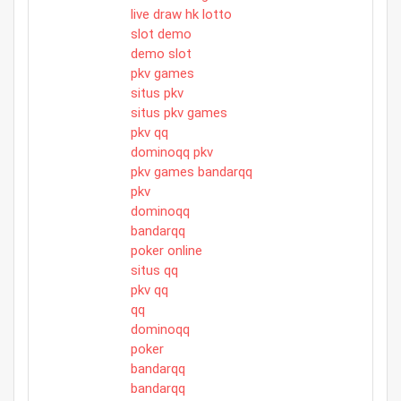
live draw hk lotto
slot demo
demo slot
pkv games
situs pkv
situs pkv games
pkv qq
dominoqq pkv
pkv games bandarqq
pkv
dominoqq
bandarqq
poker online
situs qq
pkv qq
qq
dominoqq
poker
bandarqq
bandarqq