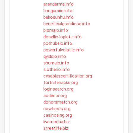
atenderme.info
bangumiio.info
bekosunhu.info
beneficialgrandiose.info
blomaio.info
dosellinfoplete.info
podtubeio.info
powerfulvolatile.info
qvidsio.info
shumaio.info
slotherio.info
cysapluscertification.org
fortnitehacks.org
loginsearch.org
aodecor.org
donorsmatch.org
nowtimes.org
casinoeing.org
livemocha.biz
streetlife.biz