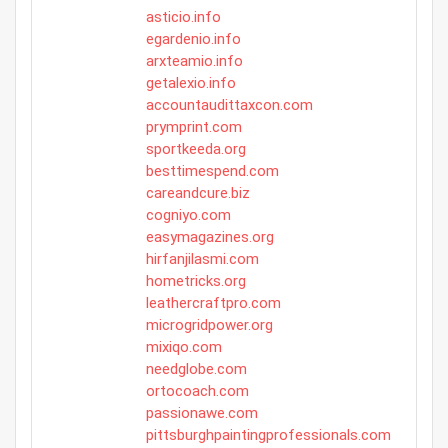
asticio.info
egardenio.info
arxteamio.info
getalexio.info
accountaudittaxcon.com
prymprint.com
sportkeeda.org
besttimespend.com
careandcure.biz
cogniyo.com
easymagazines.org
hirfanjilasmi.com
hometricks.org
leathercraftpro.com
microgridpower.org
mixiqo.com
needglobe.com
ortocoach.com
passionawe.com
pittsburghpaintingprofessionals.com