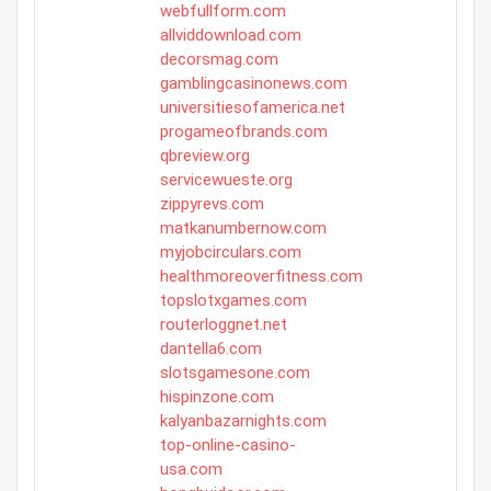
webfullform.com
allviddownload.com
decorsmag.com
gamblingcasinonews.com
universitiesofamerica.net
progameofbrands.com
qbreview.org
servicewueste.org
zippyrevs.com
matkanumbernow.com
myjobcirculars.com
healthmoreoverfitness.com
topslotxgames.com
routerloggnet.net
dantella6.com
slotsgamesone.com
hispinzone.com
kalyanbazarnights.com
top-online-casino-
usa.com