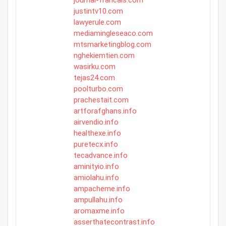
justintv10.com
lawyerule.com
mediamingleseaco.com
mtsmarketingblog.com
nghekiemtien.com
wasirku.com
tejas24.com
poolturbo.com
prachestait.com
artforafghans.info
airvendio.info
healthexe.info
puretecx.info
tecadvance.info
aminityio.info
amiolahu.info
ampacheme.info
ampullahu.info
aromaxme.info
asserthatecontrast.info