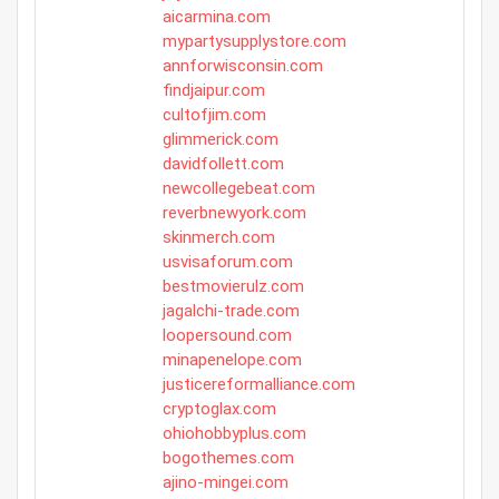
aicarmina.com
mypartysupplystore.com
annforwisconsin.com
findjaipur.com
cultofjim.com
glimmerick.com
davidfollett.com
newcollegebeat.com
reverbnewyork.com
skinmerch.com
usvisaforum.com
bestmovierulz.com
jagalchi-trade.com
loopersound.com
minapenelope.com
justicereformalliance.com
cryptoglax.com
ohiohobbyplus.com
bogothemes.com
ajino-mingei.com