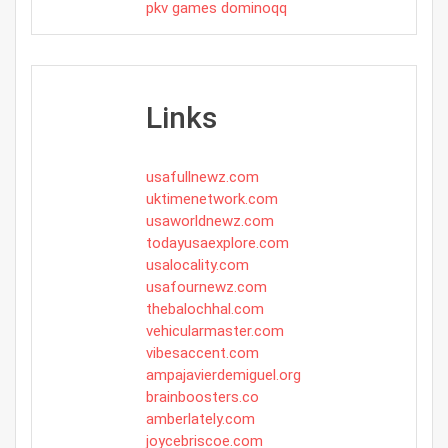
pkv games dominoqq
Links
usafullnewz.com
uktimenetwork.com
usaworldnewz.com
todayusaexplore.com
usalocality.com
usafournewz.com
thebalochhal.com
vehicularmaster.com
vibesaccent.com
ampajavierdemiguel.org
brainboosters.co
amberlately.com
joycebriscoe.com