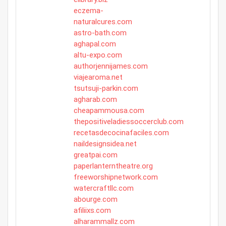
eczema-
naturalcures.com
astro-bath.com
aghapal.com
altu-expo.com
authorjennijames.com
viajearoma.net
tsutsuji-parkin.com
agharab.com
cheapammousa.com
thepositiveladiessoccerclub.com
recetasdecocinafaciles.com
naildesignsidea.net
greatpai.com
paperlanterntheatre.org
freeworshipnetwork.com
watercraftllc.com
abourge.com
afiliixs.com
alharammallz.com