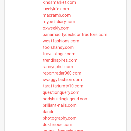
kindsmarket.com
luvelylife.com
macramb.com
mypet-diary.com
oxweekly.com
panamacitydeckcontractors.com
westfashions.com
toolshandy.com
travelstager.com
trendinspires.com
rannyephul.com
reportradar360.com
swaggyfashion.com
taraftariumtv10.com
questionquery.com
bodybuildinglegend.com
brilliant-nails.com
dandr-
photography.com
dokteroce.com
journal-francais.com