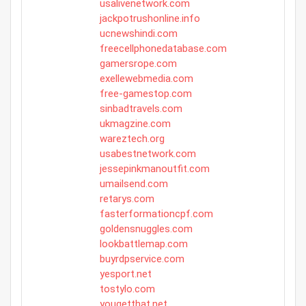
usalivenetwork.com
jackpotrushonline.info
ucnewshindi.com
freecellphonedatabase.com
gamersrope.com
exellewebmedia.com
free-gamestop.com
sinbadtravels.com
ukmagzine.com
wareztech.org
usabestnetwork.com
jessepinkmanoutfit.com
umailsend.com
retarys.com
fasterformationcpf.com
goldensnuggles.com
lookbattlemap.com
buyrdpservice.com
yesport.net
tostylo.com
yougetthat.net