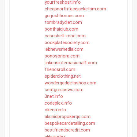
yourfreehost.info
cheapnorthfacejacketsm.com
gurjoshhomes.com
tombradydiet.com
bonthaiclub.com
casusbelli-mod.com
bookplatesociety.com
lebnewsmedia.com
sonosonora.com
linkuusinternasional1.com
friendsroll.com
spiderclothing.net
wondergadgetsshop.com
seatgurunews.com
3net.info
codeplex.info
okena.info
akunidpropokerqq.com
bespokecardetailing.com
bestfriendscredit.com
elibrary.biz