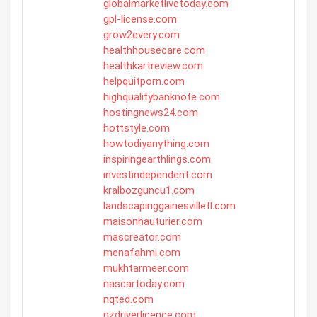
globalmarketlivetoday.com
gpl-license.com
grow2every.com
healthhousecare.com
healthkartreview.com
helpquitporn.com
highqualitybanknote.com
hostingnews24.com
hottstyle.com
howtodiyanything.com
inspiringearthlings.com
investindependent.com
kralbozguncu1.com
landscapinggainesvillefl.com
maisonhauturier.com
mascreator.com
menafahmi.com
mukhtarmeer.com
nascartoday.com
nqted.com
nzdriverlicence.com