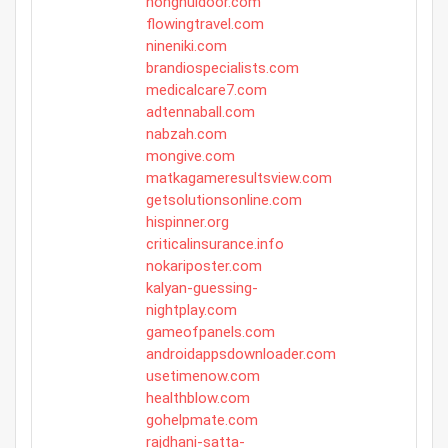
honghuidoor.com
flowingtravel.com
nineniki.com
brandiospecialists.com
medicalcare7.com
adtennaball.com
nabzah.com
mongive.com
matkagameresultsview.com
getsolutionsonline.com
hispinner.org
criticalinsurance.info
nokariposter.com
kalyan-guessing-
nightplay.com
gameofpanels.com
androidappsdownloader.com
usetimenow.com
healthblow.com
gohelpmate.com
rajdhani-satta-