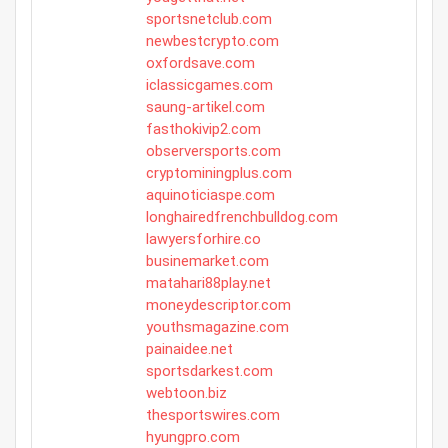
sportsnetclub.com
newbestcrypto.com
oxfordsave.com
iclassicgames.com
saung-artikel.com
fasthokivip2.com
observersports.com
cryptominingplus.com
aquinoticiaspe.com
longhairedfrenchbulldog.com
lawyersforhire.co
businemarket.com
matahari88play.net
moneydescriptor.com
youthsmagazine.com
painaidee.net
sportsdarkest.com
webtoon.biz
thesportswires.com
hyungpro.com