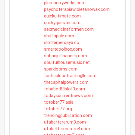
plumberryworks.com
psychoterapiawioletanowak.com
quickultimate.com
quirkyquester.com
sexmedicineformen.com
shiftripple.com
slotterpercaya.co
smartcoolbox.com
sohanjitfinances.com
soulfulhousemusic.net
sparklooms.com
tacticalcontractingllc.com
thecapitalpowers.com
tobabet88slot3.com
todayscurrentnews.com
totobet77.asia
totobet77.org
trendingpublication.com
ufabettererum3.com
ufabettermentm4.com