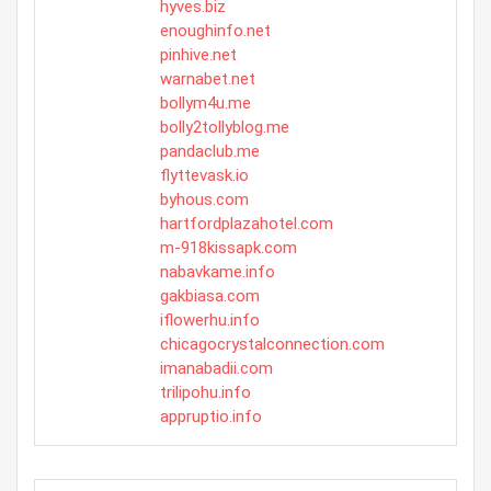
hyves.biz
enoughinfo.net
pinhive.net
warnabet.net
bollym4u.me
bolly2tollyblog.me
pandaclub.me
flyttevask.io
byhous.com
hartfordplazahotel.com
m-918kissapk.com
nabavkame.info
gakbiasa.com
iflowerhu.info
chicagocrystalconnection.com
imanabadii.com
trilipohu.info
appruptio.info