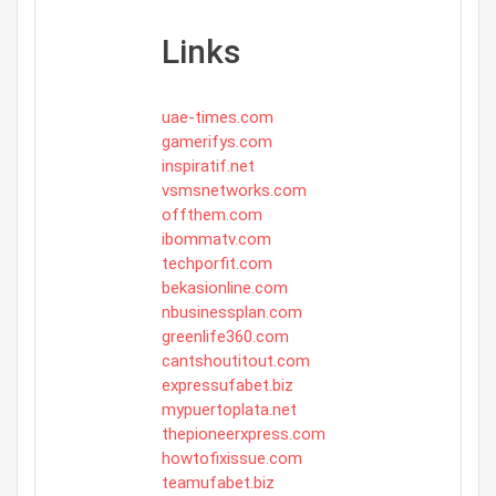
Links
uae-times.com
gamerifys.com
inspiratif.net
vsmsnetworks.com
offthem.com
ibommatv.com
techporfit.com
bekasionline.com
nbusinessplan.com
greenlife360.com
cantshoutitout.com
expressufabet.biz
mypuertoplata.net
thepioneerxpress.com
howtofixissue.com
teamufabet.biz