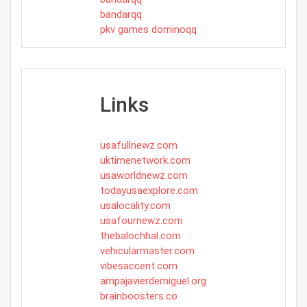
bandarqq
pkv games dominoqq
Links
usafullnewz.com
uktimenetwork.com
usaworldnewz.com
todayusaexplore.com
usalocality.com
usafournewz.com
thebalochhal.com
vehicularmaster.com
vibesaccent.com
ampajavierdemiguel.org
brainboosters.co