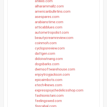
afiliixs.com
alharammallz.com
americanbulletins.com
asespares.com
arabianstime.com
atticabblues.com
autometropolist.com
beautycreamreview.com
coinmoh.com
cyclopsreview.com
dattgen.com
didoivatnang.com
dogsbarks.com
dwmsoftwarehouse.com
enjoytroyjackson.com
epicaimbots.com
etech4news.com
expresspsychedelicsshop.com
fashionistani.com
feelingswed.com
firecabal.com