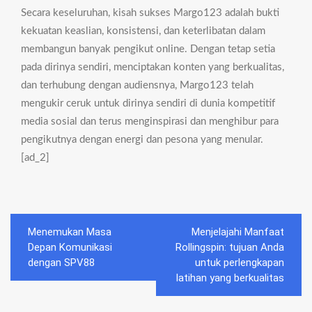
Secara keseluruhan, kisah sukses Margo123 adalah bukti
kekuatan keaslian, konsistensi, dan keterlibatan dalam
membangun banyak pengikut online. Dengan tetap setia
pada dirinya sendiri, menciptakan konten yang berkualitas,
dan terhubung dengan audiensnya, Margo123 telah
mengukir ceruk untuk dirinya sendiri di dunia kompetitif
media sosial dan terus menginspirasi dan menghibur para
pengikutnya dengan energi dan pesona yang menular.
[ad_2]
Post
Menemukan Masa
Menjelajahi Manfaat
navigation
Depan Komunikasi
Rollingspin: tujuan Anda
dengan SPV88
untuk perlengkapan
latihan yang berkualitas