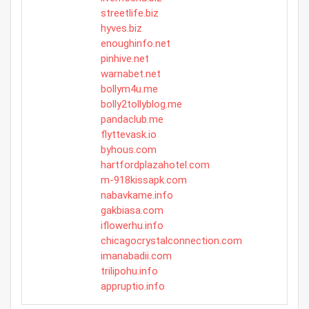
streetlife.biz
hyves.biz
enoughinfo.net
pinhive.net
warnabet.net
bollym4u.me
bolly2tollyblog.me
pandaclub.me
flyttevask.io
byhous.com
hartfordplazahotel.com
m-918kissapk.com
nabavkame.info
gakbiasa.com
iflowerhu.info
chicagocrystalconnection.com
imanabadii.com
trilipohu.info
appruptio.info