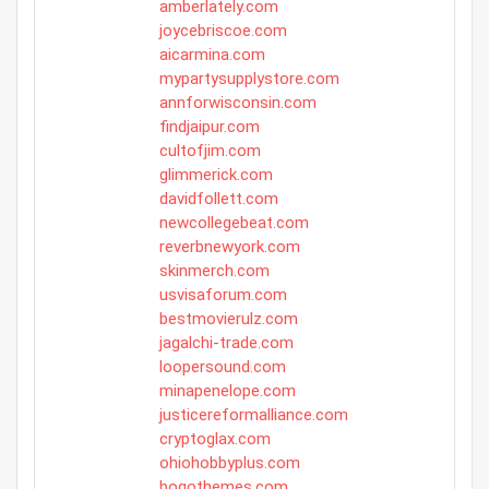
amberlately.com
joycebriscoe.com
aicarmina.com
mypartysupplystore.com
annforwisconsin.com
findjaipur.com
cultofjim.com
glimmerick.com
davidfollett.com
newcollegebeat.com
reverbnewyork.com
skinmerch.com
usvisaforum.com
bestmovierulz.com
jagalchi-trade.com
loopersound.com
minapenelope.com
justicereformalliance.com
cryptoglax.com
ohiohobbyplus.com
bogothemes.com