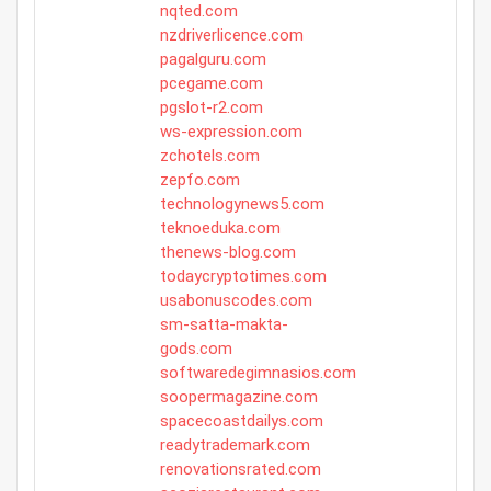
nqted.com
nzdriverlicence.com
pagalguru.com
pcegame.com
pgslot-r2.com
ws-expression.com
zchotels.com
zepfo.com
technologynews5.com
teknoeduka.com
thenews-blog.com
todaycryptotimes.com
usabonuscodes.com
sm-satta-makta-
gods.com
softwaredegimnasios.com
soopermagazine.com
spacecoastdailys.com
readytrademark.com
renovationsrated.com