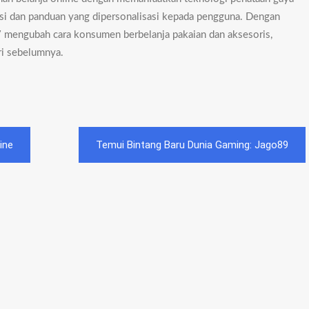
si dan panduan yang dipersonalisasi kepada pengguna. Dengan
7 mengubah cara konsumen berbelanja pakaian dan aksesoris,
i sebelumnya.
ine
Temui Bintang Baru Dunia Gaming: Jago89