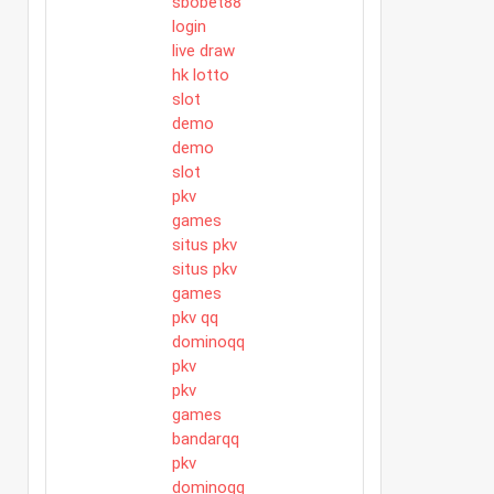
sbobet88
login
live draw
hk lotto
slot
demo
demo
slot
pkv
games
situs pkv
situs pkv
games
pkv qq
dominoqq
pkv
pkv
games
bandarqq
pkv
dominoqq