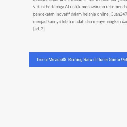
virtual bertenaga AI untuk menawarkan rekomenda
pendekatan inovatif dalam belanja online, Cuan24
menjadikannya lebih mudah dan menyenangkan dar
[ad_2]
Post
Temui Mevius88: Bintang Baru di Dunia Game Onl
navigation