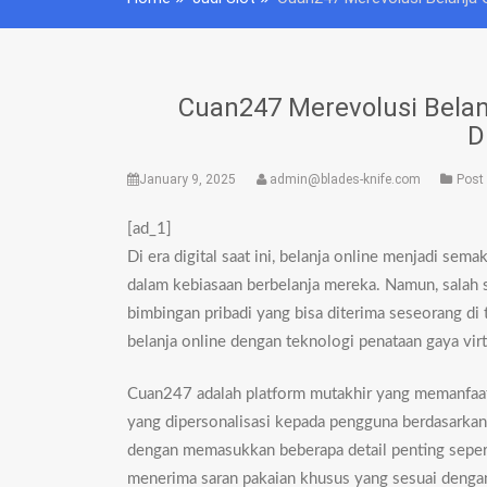
Cuan247 Merevolusi Belan
D
January 9, 2025
admin@blades-knife.com
Post
[ad_1]
Di era digital saat ini, belanja online menjadi s
dalam kebiasaan berbelanja mereka. Namun, salah 
bimbingan pribadi yang bisa diterima seseorang di 
belanja online dengan teknologi penataan gaya virt
Cuan247 adalah platform mutakhir yang memanfaa
yang dipersonalisasi kepada pengguna berdasarkan 
dengan memasukkan beberapa detail penting seperti
menerima saran pakaian khusus yang sesuai denga