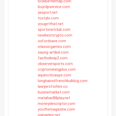
lookbattlemap.com
buyrdpservice.com
yesport.net
tostylo.com
yougetthat.net
sportsnetclub.com
newbestcrypto.com
oxfordsave.com
iclassicgames.com
saung-artikel.com
fasthokivip2.com
observersports.com
cryptominingplus.com
aquinoticiaspe.com
longhairedfrenchbulldog.com
lawyersforhire.co
businemarket.com
matahari88play.net
moneydescriptor.com
youthsmagazine.com
painaidee.net