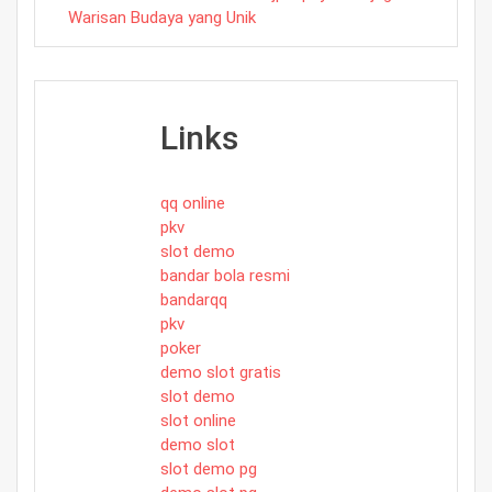
Warisan Budaya yang Unik
Links
qq online
pkv
slot demo
bandar bola resmi
bandarqq
pkv
poker
demo slot gratis
slot demo
slot online
demo slot
slot demo pg