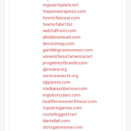
mypuertoplata.net
thepioneerxpress.com
howtofixissue.com
teamufabet.biz
webfullform.com
allviddownload.com
decorsmag.com
gamblingcasinonews.com
universitiesofamerica.net
progameofbrands.com
qbreview.org
servicewueste.org
zippyrevs.com
matkanumbernow.com
myjobcirculars.com
healthmoreoverfitness.com
topslotxgames.com
routerloggnet.net
dantella6.com
slotsgamesone.com