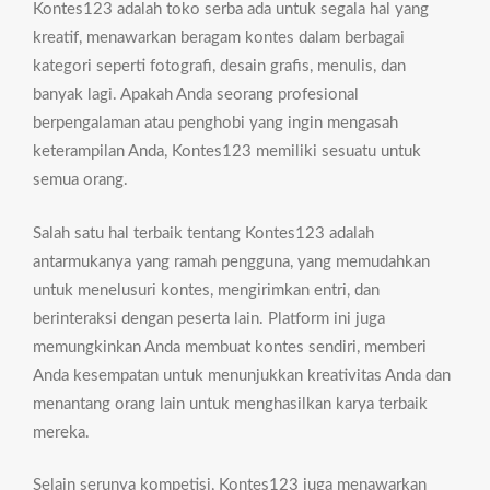
Kontes123 adalah toko serba ada untuk segala hal yang
kreatif, menawarkan beragam kontes dalam berbagai
kategori seperti fotografi, desain grafis, menulis, dan
banyak lagi. Apakah Anda seorang profesional
berpengalaman atau penghobi yang ingin mengasah
keterampilan Anda, Kontes123 memiliki sesuatu untuk
semua orang.
Salah satu hal terbaik tentang Kontes123 adalah
antarmukanya yang ramah pengguna, yang memudahkan
untuk menelusuri kontes, mengirimkan entri, dan
berinteraksi dengan peserta lain. Platform ini juga
memungkinkan Anda membuat kontes sendiri, memberi
Anda kesempatan untuk menunjukkan kreativitas Anda dan
menantang orang lain untuk menghasilkan karya terbaik
mereka.
Selain serunya kompetisi, Kontes123 juga menawarkan