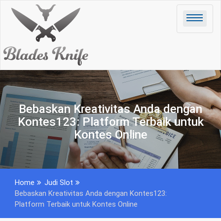
Skip
to
content
Bebaskan Kreativitas Anda dengan
Kontes123: Platform Terbaik untuk
Kontes Online
Home
Judi Slot
Bebaskan Kreativitas Anda dengan Kontes123:
Platform Terbaik untuk Kontes Online