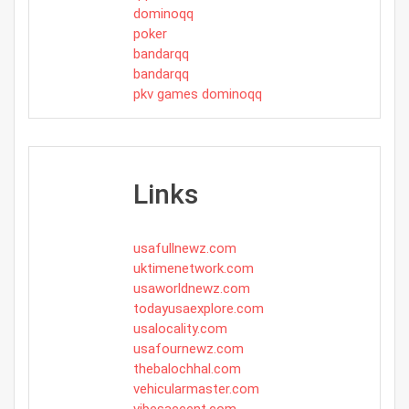
dominoqq
poker
bandarqq
bandarqq
pkv games dominoqq
Links
usafullnewz.com
uktimenetwork.com
usaworldnewz.com
todayusaexplore.com
usalocality.com
usafournewz.com
thebalochhal.com
vehicularmaster.com