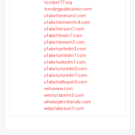
totobet77.org
trendingpublication.com
ufabettererum3.com
ufabettermentm4.com
ufabettersum7.com
ufabettinwm7.com
ufabettinwum3.com
ufabetunitedm3.com
ufabetunitedm7.com
ufabetuskedm7.com
ufabetutoredm3.com
ufabetutoredm7.com
ufabetvalleyum3.com
veloxview.com
westufabetm3.com
whiskeybrothersllc.com
wildufabetum7.com