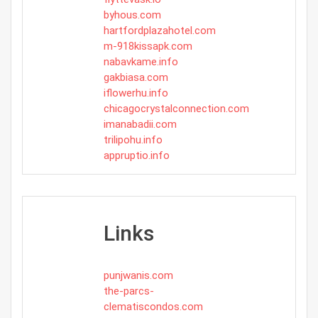
byhous.com
hartfordplazahotel.com
m-918kissapk.com
nabavkame.info
gakbiasa.com
iflowerhu.info
chicagocrystalconnection.com
imanabadii.com
trilipohu.info
appruptio.info
Links
punjwanis.com
the-parcs-
clematiscondos.com