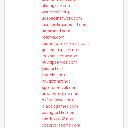
ukmagzine.com
wareztech.org
usabestnetwork.com
jessepinkmanoutfit.com
umailsend.com
retarys.com
fasterformationcpf.com
goldensnuggles.com
lookbattlemap.com
buyrdpservice.com
yesport.net
tostylo.com
yougetthat.net
sportsnetclub.com
newbestcrypto.com
oxfordsave.com
iclassicgames.com
saung-artikel.com
fasthokivip2.com
observersports.com