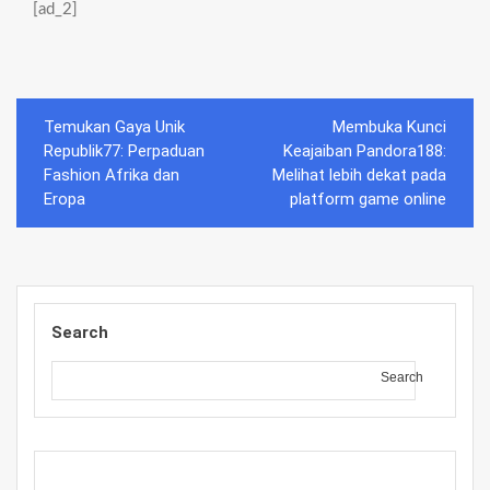
[ad_2]
Post
Temukan Gaya Unik
Membuka Kunci
navigation
Republik77: Perpaduan
Keajaiban Pandora188:
Fashion Afrika dan
Melihat lebih dekat pada
Eropa
platform game online
Search
Search