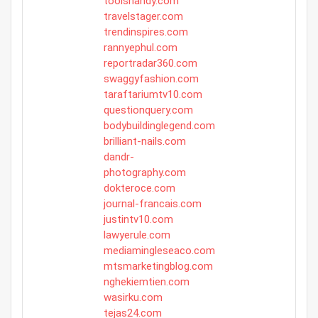
toolshandy.com
travelstager.com
trendinspires.com
rannyephul.com
reportradar360.com
swaggyfashion.com
taraftariumtv10.com
questionquery.com
bodybuildinglegend.com
brilliant-nails.com
dandr-
photography.com
dokteroce.com
journal-francais.com
justintv10.com
lawyerule.com
mediamingleseaco.com
mtsmarketingblog.com
nghekiemtien.com
wasirku.com
tejas24.com