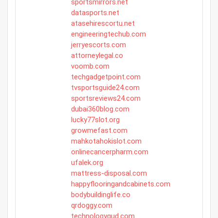
sportsmirrors.net
datasports.net
atasehirescortu.net
engineeringtechub.com
jerryescorts.com
attorneylegal.co
voomb.com
techgadgetpoint.com
tvsportsguide24.com
sportsreviews24.com
dubai360blog.com
lucky77slot.org
growmefast.com
mahkotahokislot.com
onlinecancerpharm.com
ufalek.org
mattress-disposal.com
happyflooringandcabinets.com
bodybuildinglife.co
qrdoggy.com
technologygud.com