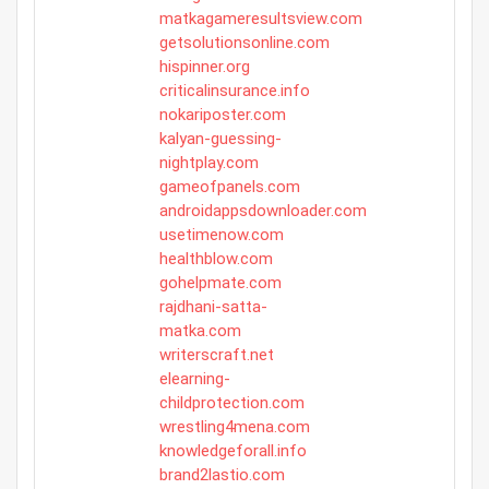
matkagameresultsview.com
getsolutionsonline.com
hispinner.org
criticalinsurance.info
nokariposter.com
kalyan-guessing-
nightplay.com
gameofpanels.com
androidappsdownloader.com
usetimenow.com
healthblow.com
gohelpmate.com
rajdhani-satta-
matka.com
writerscraft.net
elearning-
childprotection.com
wrestling4mena.com
knowledgeforall.info
brand2lastio.com