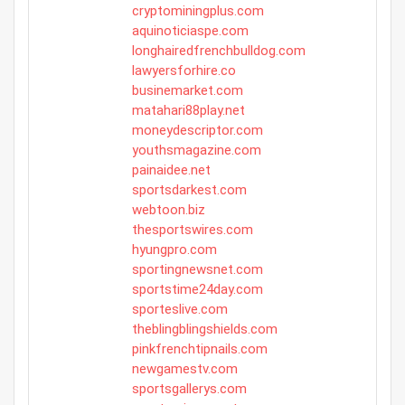
cryptominingplus.com
aquinoticiaspe.com
longhairedfrenchbulldog.com
lawyersforhire.co
businemarket.com
matahari88play.net
moneydescriptor.com
youthsmagazine.com
painaidee.net
sportsdarkest.com
webtoon.biz
thesportswires.com
hyungpro.com
sportingnewsnet.com
sportstime24day.com
sporteslive.com
theblingblingshields.com
pinkfrenchtipnails.com
newgamestv.com
sportsgallerys.com