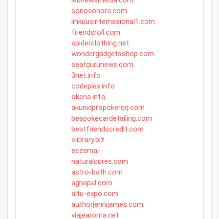
lebnewsmedia.com
sonosonora.com
linkuusinternasional1.com
friendsroll.com
spiderclothing.net
wondergadgetsshop.com
seatgurunews.com
3net.info
codeplex.info
okena.info
akunidpropokerqq.com
bespokecardetailing.com
bestfriendscredit.com
elibrary.biz
eczema-
naturalcures.com
astro-bath.com
aghapal.com
altu-expo.com
authorjennijames.com
viajearoma.net