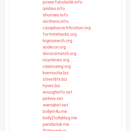
powerfulvolatile.info
qvidsio.info
shumaio.info
slotherio.info
cysapluscertification.org
fortnitehacks.org
loginsearch.org
aodecor.org
donorsmatch.org
nowtimes.org
casinoeing.org
livemocha.biz
streetlife.biz
hyves.biz
enoughinfo.net
pinhive.net
warnabet.net
bollym4u.me
bolly2tollyblog.me
pandaclub.me
flyttevask.io