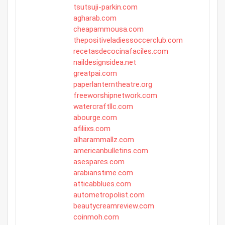
tsutsuji-parkin.com
agharab.com
cheapammousa.com
thepositiveladiessoccerclub.com
recetasdecocinafaciles.com
naildesignsidea.net
greatpai.com
paperlanterntheatre.org
freeworshipnetwork.com
watercraftllc.com
abourge.com
afiliixs.com
alharammallz.com
americanbulletins.com
asespares.com
arabianstime.com
atticabblues.com
autometropolist.com
beautycreamreview.com
coinmoh.com