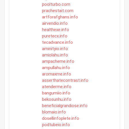
poolturbo.com
prachestait.com
artforafghans.info
airvendio.info
healthexe.info
puretecx.info
tecadvance.info
aminityio.info
amiolahu.info
ampacheme.info
ampullahu.info
aromaxme.info
asserthatecontrast.info
atenderme.info
bangumiio.info
bekosunhu.info
beneficialgrandiose.info
blomaio.info
dosellinfoplete.info
podtubeio.info