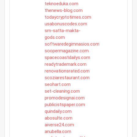
teknoeduka.com
thenews-blog.com
todaycryptotimes.com
usabonuscodes.com
sm-satta-makta-
gods.com
softwaredegimnasios.com
soopermagazine.com
spacecoastdailys.com
readytrademark.com
renovationsrated.com
scoziarestaurant.com
seohart.com
set-cleaning.com
promodesignai.com
publicistspaper.com
quindaily.com
abosulte.com
aiverse24.com
anubella.com