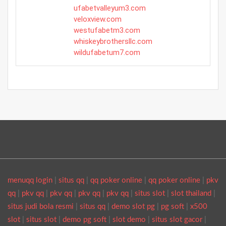
ufabetvalleyum3.com
veloxview.com
westufabetm3.com
whiskeybrothersllc.com
wildufabetum7.com
menuqq login
|
situs qq
|
qq poker online
|
qq poker online
|
pkv
qq
|
pkv qq
|
pkv qq
|
pkv qq
|
pkv qq
|
situs slot
|
slot thailand
|
situs judi bola resmi
|
situs qq
|
demo slot pg
|
pg soft
|
x500
slot
|
situs slot
|
demo pg soft
|
slot demo
|
situs slot gacor
|