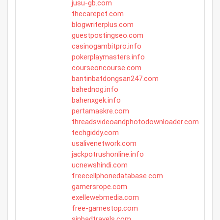
jusu-gb.com
thecarepet.com
blogwriterplus.com
guestpostingseo.com
casinogambitpro.info
pokerplaymasters.info
courseoncourse.com
bantinbatdongsan247.com
bahednog.info
bahenxgek.info
pertamaskre.com
threadsvideoandphotodownloader.com
techgiddy.com
usalivenetwork.com
jackpotrushonline.info
ucnewshindi.com
freecellphonedatabase.com
gamersrope.com
exellewebmedia.com
free-gamestop.com
sinbadtravels.com