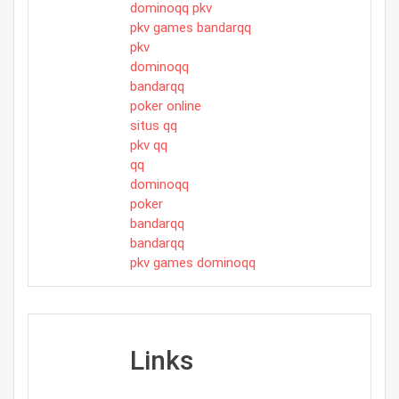
dominoqq pkv
pkv games bandarqq
pkv
dominoqq
bandarqq
poker online
situs qq
pkv qq
qq
dominoqq
poker
bandarqq
bandarqq
pkv games dominoqq
Links