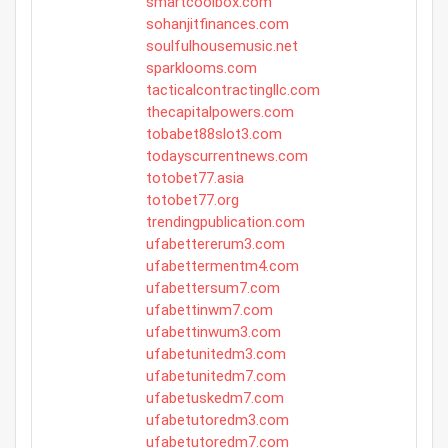
smartcoolbox.com
sohanjitfinances.com
soulfulhousemusic.net
sparklooms.com
tacticalcontractingllc.com
thecapitalpowers.com
tobabet88slot3.com
todayscurrentnews.com
totobet77.asia
totobet77.org
trendingpublication.com
ufabettererum3.com
ufabettermentm4.com
ufabettersum7.com
ufabettinwm7.com
ufabettinwum3.com
ufabetunitedm3.com
ufabetunitedm7.com
ufabetuskedm7.com
ufabetutoredm3.com
ufabetutoredm7.com