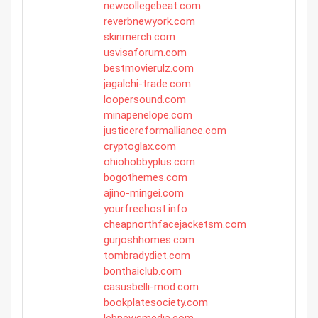
newcollegebeat.com
reverbnewyork.com
skinmerch.com
usvisaforum.com
bestmovierulz.com
jagalchi-trade.com
loopersound.com
minapenelope.com
justicereformalliance.com
cryptoglax.com
ohiohobbyplus.com
bogothemes.com
ajino-mingei.com
yourfreehost.info
cheapnorthfacejacketsm.com
gurjoshhomes.com
tombradydiet.com
bonthaiclub.com
casusbelli-mod.com
bookplatesociety.com