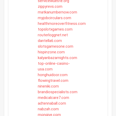
servicewueste.org
zippyrevs.com
matkanumbernow.com
myjobcirculars.com
healthmoreoverfitness.com
topslotxgames.com
routerloggnet.net
dantella6.com
slotsgamesone.com
hispinzone.com
kalyanbazarnights.com
top-online-casino-
usa.com
honghuidoor.com
flowingtravel.com
nineniki.com
brandiospecialists.com
medicalcare7.com
adtennaball.com
nabzah.com
mongive.com