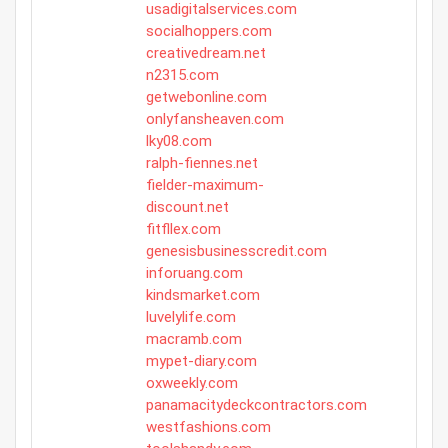
usadigitalservices.com
socialhoppers.com
creativedream.net
n2315.com
getwebonline.com
onlyfansheaven.com
lky08.com
ralph-fiennes.net
fielder-maximum-
discount.net
fitfllex.com
genesisbusinesscredit.com
inforuang.com
kindsmarket.com
luvelylife.com
macramb.com
mypet-diary.com
oxweekly.com
panamacitydeckcontractors.com
westfashions.com