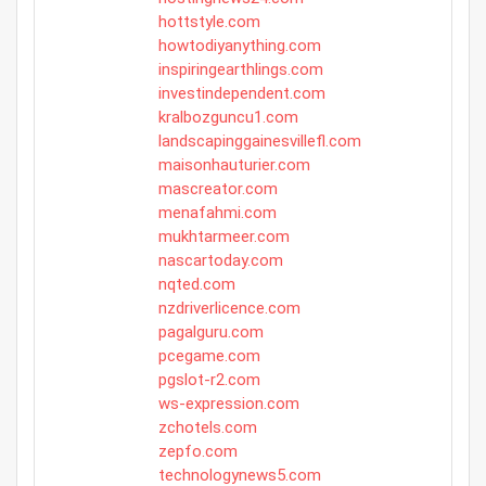
hottstyle.com
howtodiyanything.com
inspiringearthlings.com
investindependent.com
kralbozguncu1.com
landscapinggainesvillefl.com
maisonhauturier.com
mascreator.com
menafahmi.com
mukhtarmeer.com
nascartoday.com
nqted.com
nzdriverlicence.com
pagalguru.com
pcegame.com
pgslot-r2.com
ws-expression.com
zchotels.com
zepfo.com
technologynews5.com