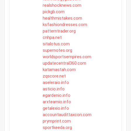
realshocknews.com
pickgb.com
healthmistakes.com
ksfashiondresses.com
patterntrader.org
cnhpa.net
sitalotus.com
supernotes.org
worldsportsempires.com
updatecentral360.com
katamastah.com
zqscore.net
aseleraio.info
asticio.info
egardenio.info
arxteamio.info
getalexio.info
accountaudittaxcon.com
prymprint.com
sportkeeda.org