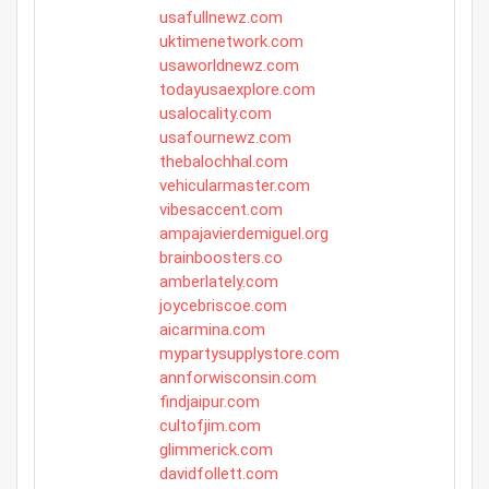
usafullnewz.com
uktimenetwork.com
usaworldnewz.com
todayusaexplore.com
usalocality.com
usafournewz.com
thebalochhal.com
vehicularmaster.com
vibesaccent.com
ampajavierdemiguel.org
brainboosters.co
amberlately.com
joycebriscoe.com
aicarmina.com
mypartysupplystore.com
annforwisconsin.com
findjaipur.com
cultofjim.com
glimmerick.com
davidfollett.com