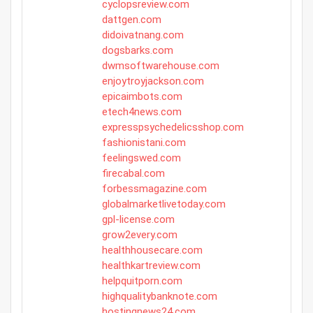
cyclopsreview.com
dattgen.com
didoivatnang.com
dogsbarks.com
dwmsoftwarehouse.com
enjoytroyjackson.com
epicaimbots.com
etech4news.com
expresspsychedelicsshop.com
fashionistani.com
feelingswed.com
firecabal.com
forbessmagazine.com
globalmarketlivetoday.com
gpl-license.com
grow2every.com
healthhousecare.com
healthkartreview.com
helpquitporn.com
highqualitybanknote.com
hostingnews24.com