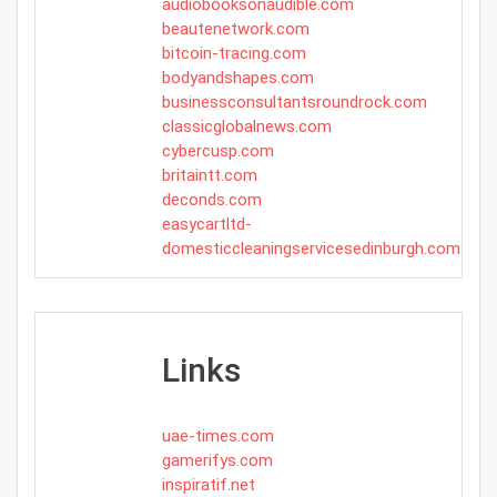
audiobooksonaudible.com
beautenetwork.com
bitcoin-tracing.com
bodyandshapes.com
businessconsultantsroundrock.com
classicglobalnews.com
cybercusp.com
britaintt.com
deconds.com
easycartltd-
domesticcleaningservicesedinburgh.com
Links
uae-times.com
gamerifys.com
inspiratif.net