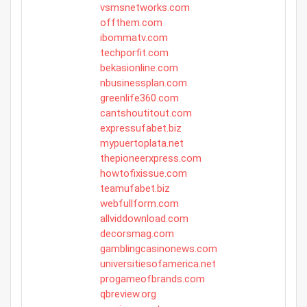
vsmsnetworks.com
offthem.com
ibommatv.com
techporfit.com
bekasionline.com
nbusinessplan.com
greenlife360.com
cantshoutitout.com
expressufabet.biz
mypuertoplata.net
thepioneerxpress.com
howtofixissue.com
teamufabet.biz
webfullform.com
allviddownload.com
decorsmag.com
gamblingcasinonews.com
universitiesofamerica.net
progameofbrands.com
qbreview.org