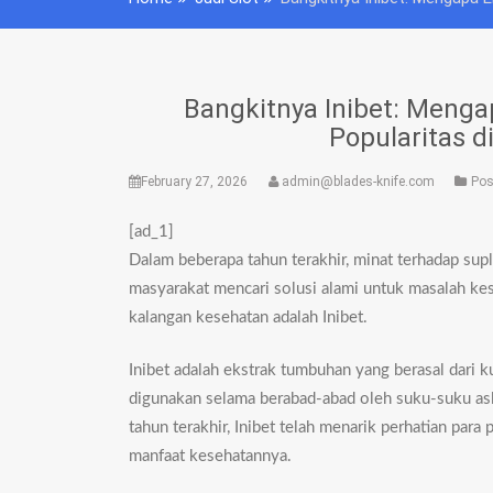
Bangkitnya Inibet: Menga
Popularitas 
February 27, 2026
admin@blades-knife.com
Pos
[ad_1]
Dalam beberapa tahun terakhir, minat terhadap su
masyarakat mencari solusi alami untuk masalah kes
kalangan kesehatan adalah Inibet.
Inibet adalah ekstrak tumbuhan yang berasal dari k
digunakan selama berabad-abad oleh suku-suku asl
tahun terakhir, Inibet telah menarik perhatian par
manfaat kesehatannya.