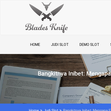
Skip
to
content
HOME
JUDI SLOT
DEMO SLOT
Bangkitnya Inibet: Mengapa
Home
Judi Slot
Bangkitnya Inibet: Mengapa 