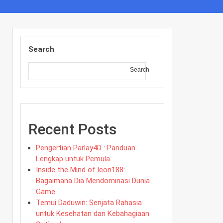
Search
Search
Recent Posts
Pengertian Parlay4D : Panduan
Lengkap untuk Pemula
Inside the Mind of leon188:
Bagaimana Dia Mendominasi Dunia
Game
Temui Daduwin: Senjata Rahasia
untuk Kesehatan dan Kebahagiaan