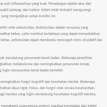
at anti-inflamasinya yang kuat. Peradangan adalah akar dari
yakit jantung, dan kanker. Inibet telah terbukti mengurangi
yang menjanjikan untuk kondisi ini.
memiliki efek antioksidan. Antioksidan adalah senyawa yang
radikal bebas, yaitu molekul berbahaya yang dapat menyebabkan
 bebas, antioksidan dapat membantu mencegah stres oksidatif dan
untuk mendukung penurunan berat badan. Beberapa penelitian
gkatkan metabolisme dan meningkatkan penurunan lemak,
g ingin menurunkan berat badan berlebih.
uk meningkatkan fungsi kognitif dan kesehatan mental. Beberapa
atkan daya ingat, fokus, dan fungsi otak secara keseluruhan,
agi mereka yang ingin mendukung kesehatan kognitif mereka.
k memahami sepenuhnya potensi manfaat kesehatan dari Inibet,