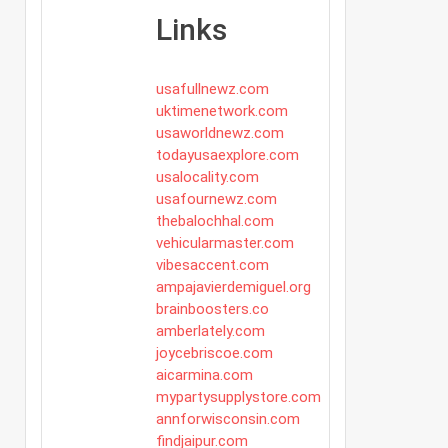
Links
usafullnewz.com
uktimenetwork.com
usaworldnewz.com
todayusaexplore.com
usalocality.com
usafournewz.com
thebalochhal.com
vehicularmaster.com
vibesaccent.com
ampajavierdemiguel.org
brainboosters.co
amberlately.com
joycebriscoe.com
aicarmina.com
mypartysupplystore.com
annforwisconsin.com
findjaipur.com